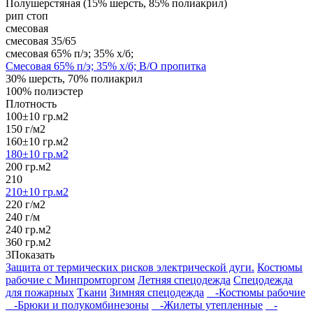
Полушерстяная (15% шерсть, 85% полиакрил)
рип стоп
смесовая
смесовая 35/65
смесовая 65% п/э; 35% х/б;
Смесовая 65% п/э; 35% х/б; В/О пропитка
30% шерсть, 70% полиакрил
100% полиэстер
Плотность
100±10 гр.м2
150 г/м2
160±10 гр.м2
180±10 гр.м2
200 гр.м2
210
210±10 гр.м2
220 г/м2
240 г/м
240 гр.м2
360 гр.м2
3
Показать
Защита от термических рисков электрической дуги.
Костюмы
рабочие с Минпромторгом
Летняя спецодежда
Спецодежда
для пожарных
Ткани
Зимняя спецодежда
-Костюмы рабочие
-Брюки и полукомбинезоны
-Жилеты утепленные
-