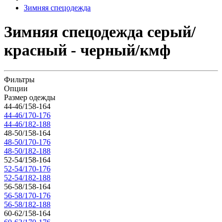
Зимняя спецодежда
Зимняя спецодежда серый/
красный - черный/кмф
Фильтры
Опции
Размер одежды
44-46/158-164
44-46/170-176
44-46/182-188
48-50/158-164
48-50/170-176
48-50/182-188
52-54/158-164
52-54/170-176
52-54/182-188
56-58/158-164
56-58/170-176
56-58/182-188
60-62/158-164