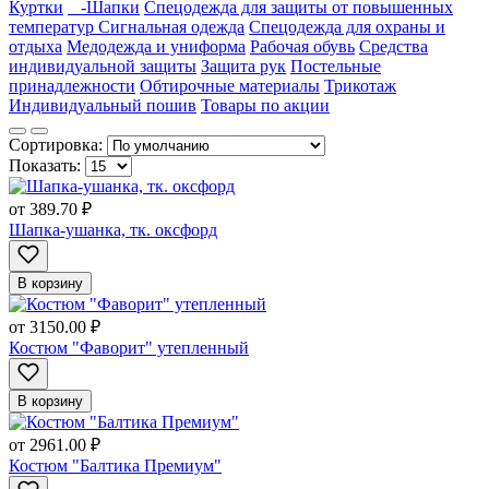
Куртки
-Шапки
Спецодежда для защиты от повышенных
температур
Сигнальная одежда
Спецодежда для охраны и
отдыха
Медодежда и униформа
Рабочая обувь
Средства
индивидуальной защиты
Защита рук
Постельные
принадлежности
Обтирочные материалы
Трикотаж
Индивидуальный пошив
Товары по акции
Сортировка:
Показать:
от
389.70 ₽
Шапка-ушанка, тк. оксфорд
В корзину
от
3150.00 ₽
Костюм "Фаворит" утепленный
В корзину
от
2961.00 ₽
Костюм "Балтика Премиум"