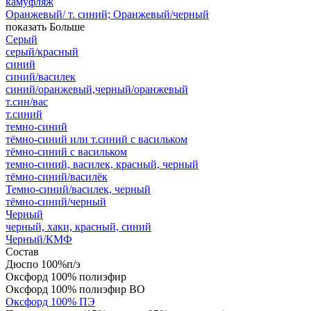
камуфляж
Оранжевый/ т. синий; Оранжевый/черный
показать Больше
Серый
серый/красный
синий
синий/василек
синий/оранжевый,черный/оранжевый
т.син/вас
т.синий
темно-синий
тёмно-синий или т.синий с васильком
тёмно-синий с васильком
темно-синий, василек, красный, черный
тёмно-синий/василёк
Темно-синий/василек, черный
тёмно-синий/черный
Черный
черный, хаки, красный, синий
Черный/КМФ
Состав
Дюспо 100%п/э
Оксфорд 100% полиэфир
Оксфорд 100% полиэфир ВО
Оксфорд 100% ПЭ