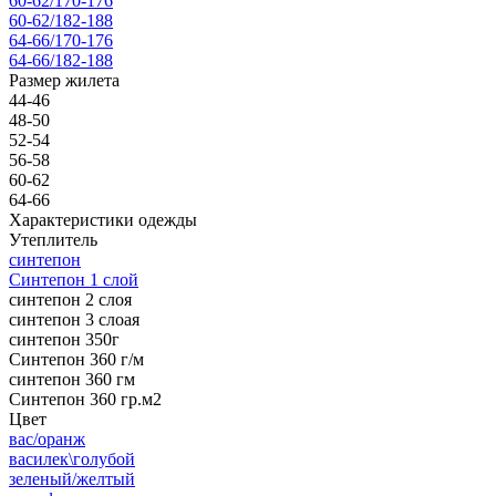
60-62/170-176
60-62/182-188
64-66/170-176
64-66/182-188
Размер жилета
44-46
48-50
52-54
56-58
60-62
64-66
Характеристики одежды
Утеплитель
синтепон
Синтепон 1 слой
синтепон 2 слоя
синтепон 3 слоая
синтепон 350г
Синтепон 360 г/м
синтепон 360 гм
Синтепон 360 гр.м2
Цвет
вас/оранж
василек\голубой
зеленый/желтый