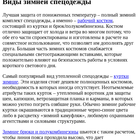
Виды зимней спецодежды
Лучшая защита от пониженных температур – полный зимний
комплект спецодежды, а именно –
рабочий костюм
,
состоящий из куртки и брюк/полукомбинезона. Костюм
отлично защищает от холода и ветра во многом потому, что
обе его части спроектированы и изготовлены в расчете на
совместное использование, что позволяет им дополнять друг
друга. Большая часть зимних костюмов снабжается
специальными светоотражающими вставками, которые
положительно влияют на безопасность работы в условиях
короткого светового дня.
Самый популярный вид утепленной спецодежды –
куртки
зимние
. Эти изделия стоят дешевле полноценных костюмов,
необходимость в которых иногда отсутствует. Неотъемлемые
атрибуты таких курток – утепленный воротник для защиты
шеи, капюшон, ветрозащитная планка и карманы, в которых
можно уютно погреть озябшие руки. Обычно зимние рабочие
куртки окрашиваются в традиционные черно-синие цвета
либо в расцветку «зимний камуфляж», любимую охранными
агентствами и силовыми структурами.
Зимние брюки и полукомбинезоны
шьются с таким расчетом,
чтобы линия пояса проходила высоко, что дает