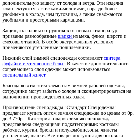
дополнительную защиту от холода и ветра. Эти изделия
комплектуются застежками-молниями, гораздо более
удобными в холода, чем пуговицы, а также снабжаются
удобными и просторными карманами.
Защищать головы сотрудников от низких температур
призваны разнообразные
шапки
из меха, флиса, шерсти и
смесовых тканей. В особо экстремальных условиях
применяются утепленные подшлемники.
Нижний слой зимней спецодежды составляют
свитера,
фуфайки и утепленное белье
. В качестве дополнительного
согревающего слоя одежды может использоваться
специальный жилет
.
Благодаря всем этим элементам зимней рабочей одежды,
сотрудники могут забыть о холоде и сконцентрироваться на
выполнении производственных задач.
Производитель спецодежды "Стандарт Спецодежда"
предлагает купить оптом зимняя спецодежда по ценам от 0р.
до 3 770р. . Категория товаров зимняя спецодежда
представлена следующими подкатегориями: костюмы
рабочие, куртки, брюки и полукомбинезоны, жилеты
утепленные, шапки. Все товары доступны для оптового