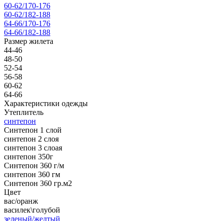
60-62/170-176
60-62/182-188
64-66/170-176
64-66/182-188
Размер жилета
44-46
48-50
52-54
56-58
60-62
64-66
Характеристики одежды
Утеплитель
синтепон
Синтепон 1 слой
синтепон 2 слоя
синтепон 3 слоая
синтепон 350г
Синтепон 360 г/м
синтепон 360 гм
Синтепон 360 гр.м2
Цвет
вас/оранж
василек\голубой
зеленый/желтый