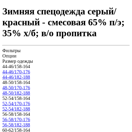
Зимняя спецодежда серый/
красный - смесовая 65% п/э;
35% х/б; в/о пропитка
Фильтры
Опции
Размер одежды
44-46/158-164
44-46/170-176
44-46/182-188
48-50/158-164
48-50/170-176
48-50/182-188
52-54/158-164
52-54/170-176
52-54/182-188
56-58/158-164
56-58/170-176
56-58/182-188
60-62/158-164