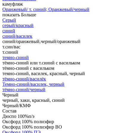
камуфляж
Оранжевый/ т. синий; Оранжевый/черный
показать Больше
Серый
серый/красный
синий
синий/василек
синий/оранжевый,черный/оранжевый
т.син/вас
т.синий
темно-синий
тёмно-синий или т.синий с васильком
тёмно-синий с васильком
темно-синий, василек, красный, черный
тёмно-синий/василёк
Темно-синий/василек, черный
тёмно-синий/черный
Черный
черный, хаки, красный, синий
Черный/КМФ
Состав
Дюспо 100%п/э
Оксфорд 100% полиэфир
Оксфорд 100% полиэфир ВО
Оксфорд 100% ПЭ