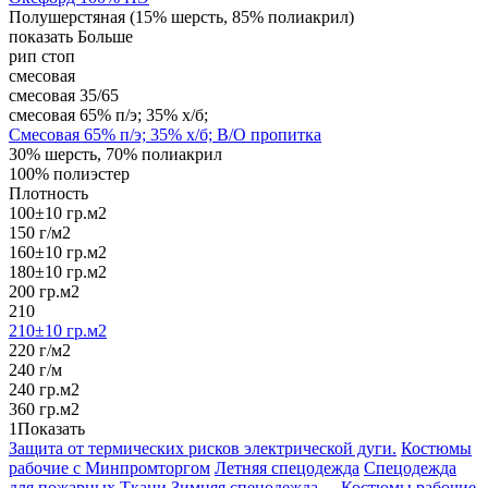
Полушерстяная (15% шерсть, 85% полиакрил)
показать Больше
рип стоп
смесовая
смесовая 35/65
смесовая 65% п/э; 35% х/б;
Смесовая 65% п/э; 35% х/б; В/О пропитка
30% шерсть, 70% полиакрил
100% полиэстер
Плотность
100±10 гр.м2
150 г/м2
160±10 гр.м2
180±10 гр.м2
200 гр.м2
210
210±10 гр.м2
220 г/м2
240 г/м
240 гр.м2
360 гр.м2
1
Показать
Защита от термических рисков электрической дуги.
Костюмы
рабочие с Минпромторгом
Летняя спецодежда
Спецодежда
для пожарных
Ткани
Зимняя спецодежда
-Костюмы рабочие