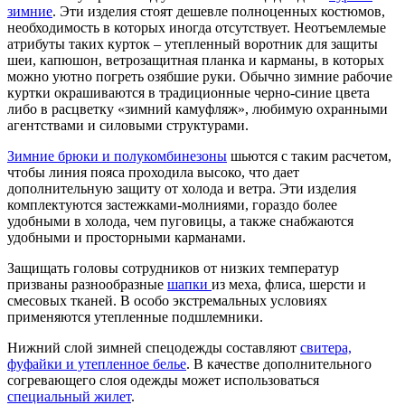
зимние
. Эти изделия стоят дешевле полноценных костюмов,
необходимость в которых иногда отсутствует. Неотъемлемые
атрибуты таких курток – утепленный воротник для защиты
шеи, капюшон, ветрозащитная планка и карманы, в которых
можно уютно погреть озябшие руки. Обычно зимние рабочие
куртки окрашиваются в традиционные черно-синие цвета
либо в расцветку «зимний камуфляж», любимую охранными
агентствами и силовыми структурами.
Зимние брюки и полукомбинезоны
шьются с таким расчетом,
чтобы линия пояса проходила высоко, что дает
дополнительную защиту от холода и ветра. Эти изделия
комплектуются застежками-молниями, гораздо более
удобными в холода, чем пуговицы, а также снабжаются
удобными и просторными карманами.
Защищать головы сотрудников от низких температур
призваны разнообразные
шапки
из меха, флиса, шерсти и
смесовых тканей. В особо экстремальных условиях
применяются утепленные подшлемники.
Нижний слой зимней спецодежды составляют
свитера,
фуфайки и утепленное белье
. В качестве дополнительного
согревающего слоя одежды может использоваться
специальный жилет
.