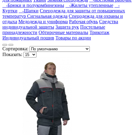
-Брюки и полукомбинезоны
-Жилеты утепленные
-
Куртки
-Шапки
Спецодежда для защиты от повышенных
температур
Сигнальная одежда
Спецодежда для охраны и
отдыха
Медодежда и униформа
Рабочая обувь
Средства
индивидуальной защиты
Защита рук
Постельные
принадлежности
Обтирочные материалы
Трикотаж
Индивидуальный пошив
Товары по акции
Сортировка:
Показать: