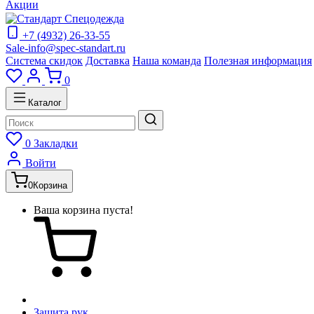
Акции
+7 (4932) 26-33-55
Sale-info@spec-standart.ru
Система скидок
Доставка
Наша команда
Полезная информация
0
Каталог
0
Закладки
Войти
0
Корзина
Ваша корзина пуста!
Защита рук