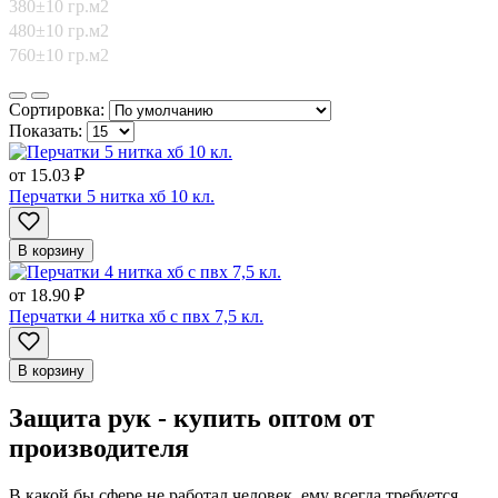
380±10 гр.м2
480±10 гр.м2
760±10 гр.м2
Сортировка:
Показать:
от
15.03 ₽
Перчатки 5 нитка хб 10 кл.
В корзину
от
18.90 ₽
Перчатки 4 нитка хб с пвх 7,5 кл.
В корзину
Защита рук - купить оптом от
производителя
В какой бы сфере не работал человек, ему всегда требуется