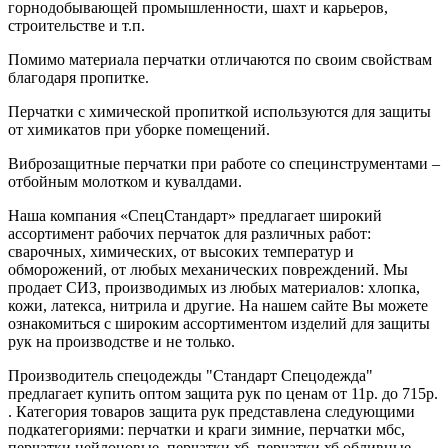
горнодобывающей промышленности, шахт и карьеров,
строительстве и т.п.
Помимо материала перчатки отличаются по своим свойствам
благодаря пропитке.
Перчатки с химической пропиткой используются для защиты
от химикатов при уборке помещений.
Виброзащитные перчатки при работе со специнструментами –
отбойным молотком и кувалдами.
Наша компания «СпецСтандарт» предлагает широкий
ассортимент рабочих перчаток для различных работ:
сварочных, химических, от высоких температур и
обморожений, от любых механических повреждений. Мы
продает СИЗ, производимых из любых материалов: хлопка,
кожи, латекса, нитрила и другие. На нашем сайте Вы можете
ознакомиться с широким ассортиментом изделий для защиты
рук на производстве и не только.
Производитель спецодежды "Стандарт Спецодежда"
предлагает купить оптом защита рук по ценам от 11р. до 715р.
. Категория товаров защита рук представлена следующими
подкатегориями: перчатки и краги зимние, перчатки мбс,
перчатки нейлоновые, перчатки хб, перчатки хб обливные,