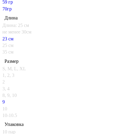
59 гр
70гр
Длина
Длина: 25 см
не менее 30см
23 см
25 см
35 см
Размер
S, M, L, XL
1, 2, 3
2
3, 4
8, 9, 10
9
10
10-10.5
Упаковка
10 пар