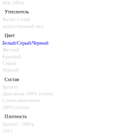
бязь 100гр
Утеплитель
Ватин 1 слой
искусственный мех
Цвет
Белый/Серый/Черный
Желтый
Красный
Серый
Черный
Состав
Брезент
Диагональ 100% хлопок
Сукно шинельное
100% хлопок
Плотность
Брезент : 380гр
210 г