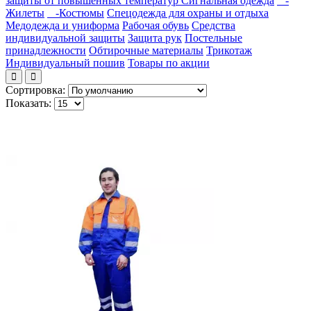
защиты от повышенных температур
Сигнальная одежда
-
Жилеты
-Костюмы
Спецодежда для охраны и отдыха
Медодежда и униформа
Рабочая обувь
Средства
индивидуальной защиты
Защита рук
Постельные
принадлежности
Обтирочные материалы
Трикотаж
Индивидуальный пошив
Товары по акции
Сортировка:
Показать: