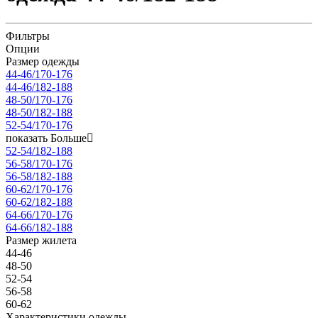
Фильтры
Опции
Размер одежды
44-46/170-176
44-46/182-188
48-50/170-176
48-50/182-188
52-54/170-176
показать Больше
52-54/182-188
56-58/170-176
56-58/182-188
60-62/170-176
60-62/182-188
64-66/170-176
64-66/182-188
Размер жилета
44-46
48-50
52-54
56-58
60-62
Характеристики одежды