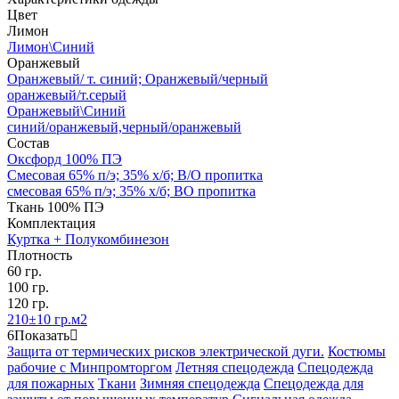
Цвет
Лимон
Лимон\Синий
Оранжевый
Оранжевый/ т. синий; Оранжевый/черный
оранжевый/т.серый
Оранжевый\Синий
синий/оранжевый,черный/оранжевый
Состав
Оксфорд 100% ПЭ
Смесовая 65% п/э; 35% х/б; В/О пропитка
смесовая 65% п/э; 35% х/б; ВО пропитка
Ткань 100% ПЭ
Комплектация
Куртка + Полукомбинезон
Плотность
60 гр.
100 гр.
120 гр.
210±10 гр.м2
6
Показать
Защита от термических рисков электрической дуги.
Костюмы
рабочие с Минпромторгом
Летняя спецодежда
Спецодежда
для пожарных
Ткани
Зимняя спецодежда
Спецодежда для