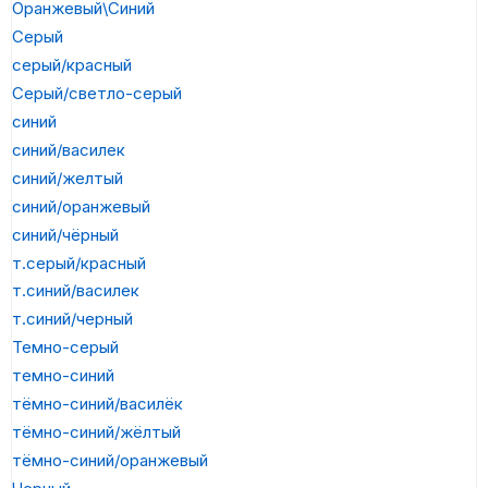
Оранжевый\Синий
Серый
серый/красный
Серый/светло-серый
синий
синий/василек
синий/желтый
синий/оранжевый
синий/чёрный
т.серый/красный
т.синий/василек
т.синий/черный
Темно-серый
темно-синий
тёмно-синий/василёк
тёмно-синий/жёлтый
тёмно-синий/оранжевый