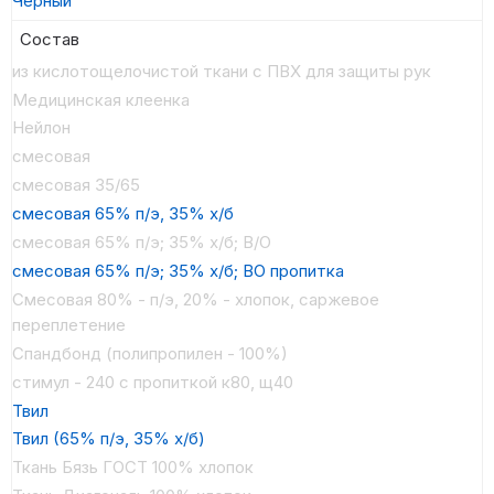
Черный
Состав
из кислотощелочистой ткани с ПВХ для защиты рук
Медицинская клеенка
Нейлон
смесовая
смесовая 35/65
смесовая 65% п/э, 35% х/б
смесовая 65% п/э; 35% х/б; В/О
смесовая 65% п/э; 35% х/б; ВО пропитка
Смесовая 80% - п/э, 20% - хлопок, саржевое
переплетение
Спандбонд (полипропилен - 100%)
стимул - 240 с пропиткой к80, щ40
Твил
Твил (65% п/э, 35% х/б)
Ткань Бязь ГОСТ 100% хлопок