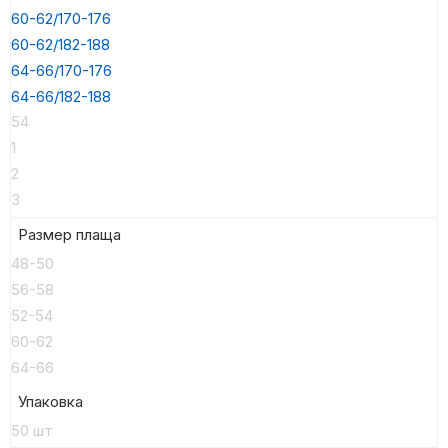
60-62/170-176
60-62/182-188
64-66/170-176
64-66/182-188
54
1
2
3
Размер плаща
48-50
56-58
52-54
60-62
64-66
Упаковка
50 шт