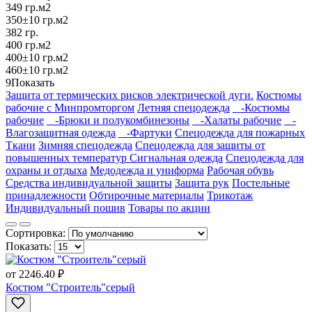
349 гр.м2
350±10 гр.м2
382 гр.
400 гр.м2
400±10 гр.м2
460±10 гр.м2
9
Показать
Защита от термических рисков электрической дуги.
Костюмы
рабочие с Минпромторгом
Летняя спецодежда
-Костюмы
рабочие
-Брюки и полукомбинезоны
-Халаты рабочие
-
Влагозащитная одежда
-Фартуки
Спецодежда для пожарных
Ткани
Зимняя спецодежда
Спецодежда для защиты от
повышенных температур
Сигнальная одежда
Спецодежда для
охраны и отдыха
Медодежда и униформа
Рабочая обувь
Средства индивидуальной защиты
Защита рук
Постельные
принадлежности
Обтирочные материалы
Трикотаж
Индивидуальный пошив
Товары по акции
Сортировка:
Показать:
от
2246.40 ₽
Костюм "Строитель"серый