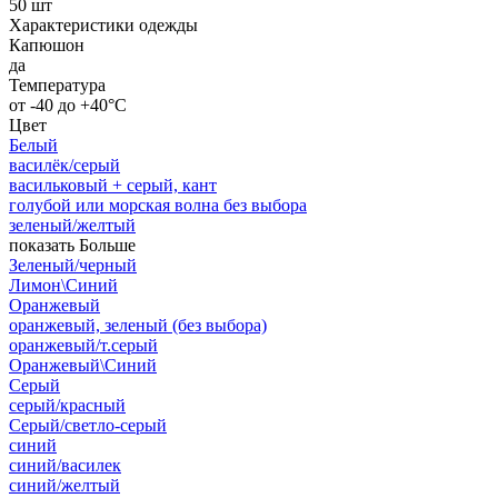
50 шт
Характеристики одежды
Капюшон
да
Температура
от -40 до +40°C
Цвет
Белый
василёк/серый
васильковый + серый, кант
голубой или морская волна без выбора
зеленый/желтый
показать Больше
Зеленый/черный
Лимон\Синий
Оранжевый
оранжевый, зеленый (без выбора)
оранжевый/т.серый
Оранжевый\Синий
Серый
серый/красный
Серый/светло-серый
синий
синий/василек
синий/желтый