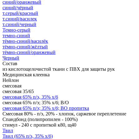
синий/оранжевый
синий/чёрный
т.серый/красный
т.синий/василек
т.синий/черный
Темно-серый
темно-синий
тёмно-синий/василёк
тёмно-синий/жёлтый
тёмно-синий/оранжевый
Черный
Состав
из кислотощелочистой ткани с ПВХ для защиты рук
Медицинская клеенка
Нейлон
смесовая
смесовая 35/65
смесовая 65% п/э, 35% х/б
смесовая 65% п/э; 35% х/б; В/О
смесовая 65% п/э; 35% х/б; ВО пропитка
Смесовая 80% - п/э, 20% - хлопок, саржевое переплетение
Спандбонд (полипропилен - 100%)
стимул - 240 с пропиткой к80, щ40
Твил
Твил (65% п/э, 35% х/б)