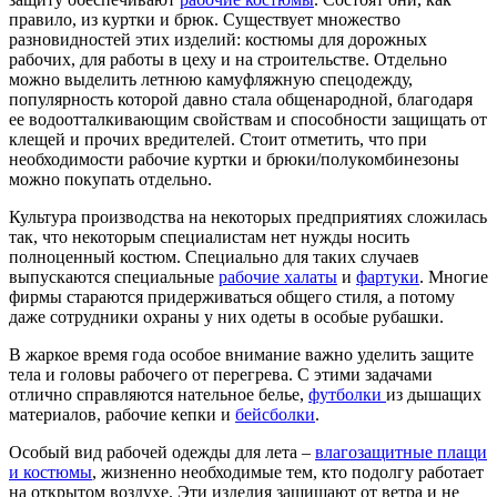
правило, из куртки и брюк. Существует множество
разновидностей этих изделий: костюмы для дорожных
рабочих, для работы в цеху и на строительстве. Отдельно
можно выделить летнюю камуфляжную спецодежду,
популярность которой давно стала общенародной, благодаря
ее водоотталкивающим свойствам и способности защищать от
клещей и прочих вредителей. Стоит отметить, что при
необходимости рабочие куртки и брюки/полукомбинезоны
можно покупать отдельно.
Культура производства на некоторых предприятиях сложилась
так, что некоторым специалистам нет нужды носить
полноценный костюм. Специально для таких случаев
выпускаются специальные
рабочие халаты
и
фартуки
. Многие
фирмы стараются придерживаться общего стиля, а потому
даже сотрудники охраны у них одеты в особые рубашки.
В жаркое время года особое внимание важно уделить защите
тела и головы рабочего от перегрева. С этими задачами
отлично справляются нательное белье,
футболки
из дышащих
материалов, рабочие кепки и
бейсболки
.
Особый вид рабочей одежды для лета –
влагозащитные плащи
и костюмы
, жизненно необходимые тем, кто подолгу работает
на открытом воздухе. Эти изделия защищают от ветра и не