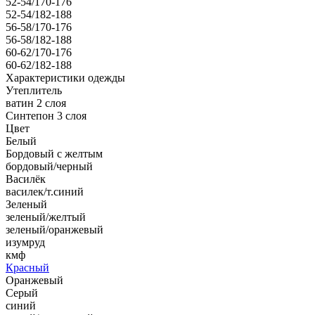
52-54/170-176
52-54/182-188
56-58/170-176
56-58/182-188
60-62/170-176
60-62/182-188
Характеристики одежды
Утеплитель
ватин 2 слоя
Синтепон 3 слоя
Цвет
Белый
Бордовый с желтым
бордовый/черный
Василёк
василек/т.синий
Зеленый
зеленый/желтый
зеленый/оранжевый
изумруд
кмф
Красный
Оранжевый
Серый
синий