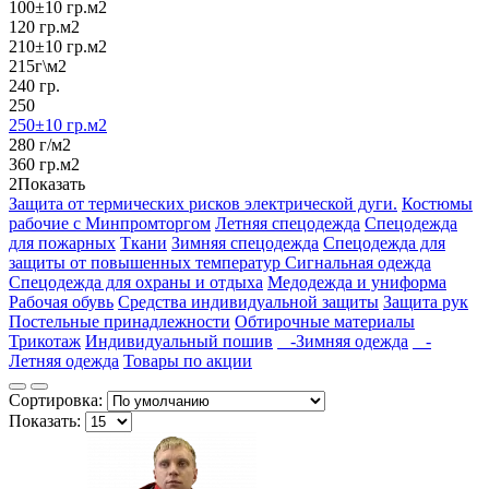
100±10 гр.м2
120 гр.м2
210±10 гр.м2
215г\м2
240 гр.
250
250±10 гр.м2
280 г/м2
360 гр.м2
2
Показать
Защита от термических рисков электрической дуги.
Костюмы
рабочие с Минпромторгом
Летняя спецодежда
Спецодежда
для пожарных
Ткани
Зимняя спецодежда
Спецодежда для
защиты от повышенных температур
Сигнальная одежда
Спецодежда для охраны и отдыха
Медодежда и униформа
Рабочая обувь
Средства индивидуальной защиты
Защита рук
Постельные принадлежности
Обтирочные материалы
Трикотаж
Индивидуальный пошив
-Зимняя одежда
-
Летняя одежда
Товары по акции
Сортировка:
Показать: