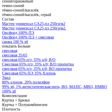
синий/оранжевый
темно-синий
тёмно-синий/василёк
тёмно-синий/василёк, серый
Состав
Мастер универсал СА25,пл 250гр/м2
Мастер универсал СА25,пл 250гр/м2.
Оксфорд 100% ПЭ
Оксфорд 100% ПЭ + смесовая
саржа 100 % хб
показать Больше
смесовая
смесовая 35/65
смесовая 65% п/э; 35% х/б; В/О
Смесовая 65% п/э; 35% х/б; В/О пропитка
смесовая 65% п/э; 35% х/б; ВО пропитка
Смесовая 65% ПЭ 35% Хлопок
Твил
80% хлопок, 20% полиэфир
99% хб, 1% антистатическая нить, ВО, МАПС, МВО, НМВО
100% хб
Комплектация
Куртка + Брюки
Куртка + Полукомбинезон
Плотность