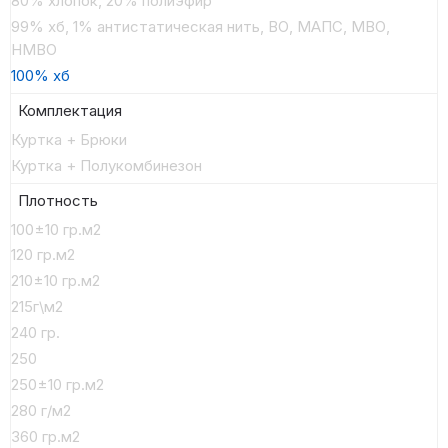
80% хлопок, 20% полиэфир
99% хб, 1% антистатическая нить, ВО, МАПС, МВО,
НМВО
100% хб
Комплектация
Куртка + Брюки
Куртка + Полукомбинезон
Плотность
100±10 гр.м2
120 гр.м2
210±10 гр.м2
215г\м2
240 гр.
250
250±10 гр.м2
280 г/м2
360 гр.м2