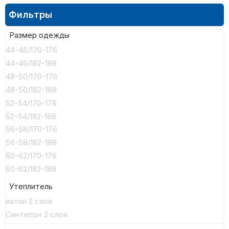
Фильтры
Размер одежды
44-46/170-176
44-46/182-188
48-50/170-176
48-50/182-188
52-54/170-176
52-54/182-188
56-58/170-176
56-58/182-188
60-62/170-176
60-62/182-188
Утеплитель
ватин 2 слоя
Синтепон 3 слоя