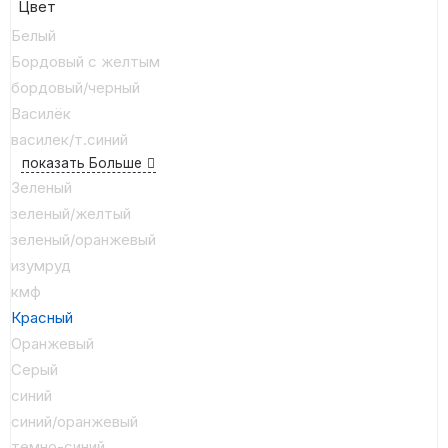
Цвет
Белый
Бордовый с желтым
бордовый/черный
Василёк
василек/т.синий
показать Больше
Зеленый
зеленый/желтый
зеленый/оранжевый
изумруд
кмф
Красный
Оранжевый
Серый
синий
синий/оранжевый
темно-синий