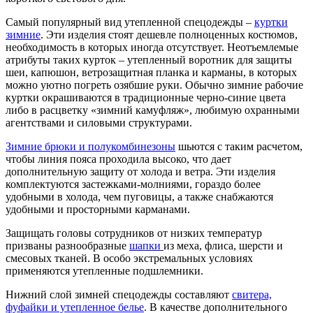
Самый популярный вид утепленной спецодежды –
куртки
зимние
. Эти изделия стоят дешевле полноценных костюмов,
необходимость в которых иногда отсутствует. Неотъемлемые
атрибуты таких курток – утепленный воротник для защиты
шеи, капюшон, ветрозащитная планка и карманы, в которых
можно уютно погреть озябшие руки. Обычно зимние рабочие
куртки окрашиваются в традиционные черно-синие цвета
либо в расцветку «зимний камуфляж», любимую охранными
агентствами и силовыми структурами.
Зимние брюки и полукомбинезоны
шьются с таким расчетом,
чтобы линия пояса проходила высоко, что дает
дополнительную защиту от холода и ветра. Эти изделия
комплектуются застежками-молниями, гораздо более
удобными в холода, чем пуговицы, а также снабжаются
удобными и просторными карманами.
Защищать головы сотрудников от низких температур
призваны разнообразные
шапки
из меха, флиса, шерсти и
смесовых тканей. В особо экстремальных условиях
применяются утепленные подшлемники.
Нижний слой зимней спецодежды составляют
свитера,
фуфайки и утепленное белье
. В качестве дополнительного