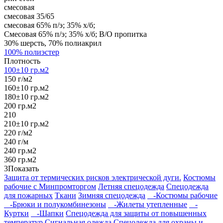
смесовая
смесовая 35/65
смесовая 65% п/э; 35% х/б;
Смесовая 65% п/э; 35% х/б; В/О пропитка
30% шерсть, 70% полиакрил
100% полиэстер
Плотность
100±10 гр.м2
150 г/м2
160±10 гр.м2
180±10 гр.м2
200 гр.м2
210
210±10 гр.м2
220 г/м2
240 г/м
240 гр.м2
360 гр.м2
3
Показать
Защита от термических рисков электрической дуги.
Костюмы
рабочие с Минпромторгом
Летняя спецодежда
Спецодежда
для пожарных
Ткани
Зимняя спецодежда
-Костюмы рабочие
-Брюки и полукомбинезоны
-Жилеты утепленные
-
Куртки
-Шапки
Спецодежда для защиты от повышенных
температур
Сигнальная одежда
Спецодежда для охраны и