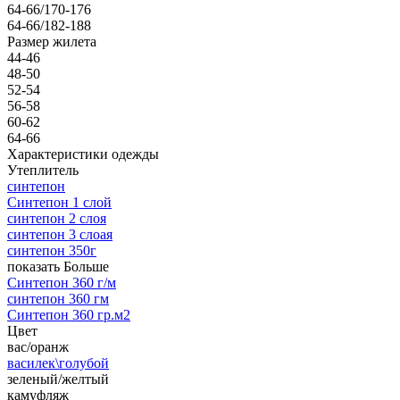
64-66/170-176
64-66/182-188
Размер жилета
44-46
48-50
52-54
56-58
60-62
64-66
Характеристики одежды
Утеплитель
синтепон
Синтепон 1 слой
синтепон 2 слоя
синтепон 3 слоая
синтепон 350г
показать Больше
Синтепон 360 г/м
синтепон 360 гм
Синтепон 360 гр.м2
Цвет
вас/оранж
василек\голубой
зеленый/желтый
камуфляж