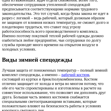
одна из важнейших задач отдела снабжения. Более того,
обеспечение сотрудников утепленной спецодеждой
предписывается соответствующими нормами трудового
законодательства. Это тот случай, когда буква закона не идет в
разрез с логикой – ведь рабочий, который должным образом
не защищен от влияния низких температур, не сможет долго и
плодотворно трудиться, что ставит под угрозу
работоспособность всего производственного комплекса.
Именно поэтому покупкой теплой рабочей одежды должно
озаботиться любое предприятие, чьи сотрудники по долгу
службы проводят много времени на открытом воздухе в
холодных условиях.
Виды зимней спецодежды
Лучшая защита от пониженных температур – полный зимний
комплект спецодежды, а именно –
рабочий костюм
,
состоящий из куртки и брюк/полукомбинезона. Костюм
отлично защищает от холода и ветра во многом потому, что
обе его части спроектированы и изготовлены в расчете на
совместное использование, что позволяет им дополнять друг
друга. Большая часть зимних костюмов снабжается
специальными светоотражающими вставками, которые
положительно влияют на безопасность работы в условиях
короткого светового дня.