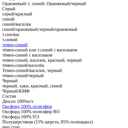
Оранжевый/ т. синий; Оранжевый/черный
Серый
серый/красный
синий
синий/василек
синий/оранжевый,черный/оранжевый
т.син/вас
т.синий
темно-синий
тёмно-синий или т.синий с васильком
тёмно-синий с васильком
темно-синий, василек, красный, черный
тёмно-синий/василёк
Темно-синий/василек, черный
тёмно-синий/черный
Черный
черный, хаки, красный, синий
Черный/КМФ
Состав
Дюспо 100%п/э
Оксфорд 100% полиэфир
Оксфорд 100% полиэфир ВО
Оксфорд 100% ПЭ
Полушерстяная (15% шерсть, 85% полиакрил)
рип стоп