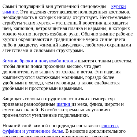
Самый популярный вид утепленной спецодежды –
куртки
зимние
. Эти изделия стоят дешевле полноценных костюмов,
необходимость в которых иногда отсутствует. Неотъемлемые
атрибуты таких курток – утепленный воротник для защиты
шеи, капюшон, ветрозащитная планка и карманы, в которых
можно уютно погреть озябшие руки. Обычно зимние рабочие
куртки окрашиваются в традиционные черно-синие цвета
либо в расцветку «зимний камуфляж», любимую охранными
агентствами и силовыми структурами.
Зимние брюки и полукомбинезоны
шьются с таким расчетом,
чтобы линия пояса проходила высоко, что дает
дополнительную защиту от холода и ветра. Эти изделия
комплектуются застежками-молниями, гораздо более
удобными в холода, чем пуговицы, а также снабжаются
удобными и просторными карманами.
Защищать головы сотрудников от низких температур
призваны разнообразные
шапки
из меха, флиса, шерсти и
смесовых тканей. В особо экстремальных условиях
применяются утепленные подшлемники.
Нижний слой зимней спецодежды составляют
свитера,
фуфайки и утепленное белье
. В качестве дополнительного
согревающего слоя одежды может использоваться