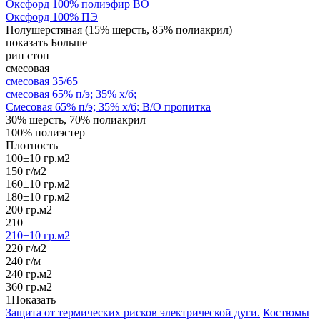
Оксфорд 100% полиэфир ВО
Оксфорд 100% ПЭ
Полушерстяная (15% шерсть, 85% полиакрил)
показать Больше
рип стоп
смесовая
смесовая 35/65
смесовая 65% п/э; 35% х/б;
Смесовая 65% п/э; 35% х/б; В/О пропитка
30% шерсть, 70% полиакрил
100% полиэстер
Плотность
100±10 гр.м2
150 г/м2
160±10 гр.м2
180±10 гр.м2
200 гр.м2
210
210±10 гр.м2
220 г/м2
240 г/м
240 гр.м2
360 гр.м2
1
Показать
Защита от термических рисков электрической дуги.
Костюмы