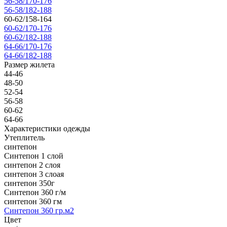
56-58/170-176
56-58/182-188
60-62/158-164
60-62/170-176
60-62/182-188
64-66/170-176
64-66/182-188
Размер жилета
44-46
48-50
52-54
56-58
60-62
64-66
Характеристики одежды
Утеплитель
синтепон
Синтепон 1 слой
синтепон 2 слоя
синтепон 3 слоая
синтепон 350г
Синтепон 360 г/м
синтепон 360 гм
Синтепон 360 гр.м2
Цвет