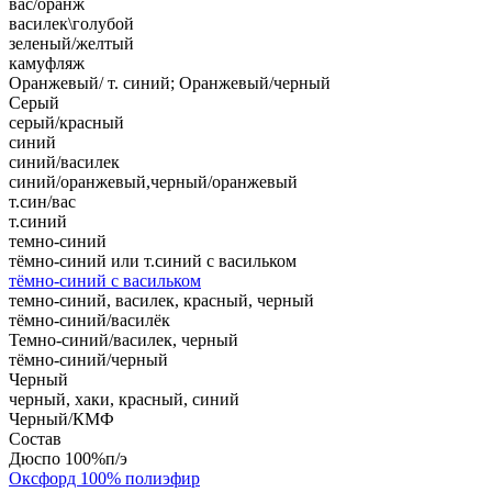
вас/оранж
василек\голубой
зеленый/желтый
камуфляж
Оранжевый/ т. синий; Оранжевый/черный
Серый
серый/красный
синий
синий/василек
синий/оранжевый,черный/оранжевый
т.син/вас
т.синий
темно-синий
тёмно-синий или т.синий с васильком
тёмно-синий с васильком
темно-синий, василек, красный, черный
тёмно-синий/василёк
Темно-синий/василек, черный
тёмно-синий/черный
Черный
черный, хаки, красный, синий
Черный/КМФ
Состав
Дюспо 100%п/э
Оксфорд 100% полиэфир