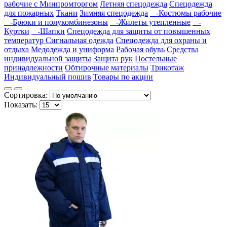
рабочие с Минпромторгом
Летняя спецодежда
Спецодежда
для пожарных
Ткани
Зимняя спецодежда
-Костюмы рабочие
-Брюки и полукомбинезоны
-Жилеты утепленные
-
Куртки
-Шапки
Спецодежда для защиты от повышенных
температур
Сигнальная одежда
Спецодежда для охраны и
отдыха
Медодежда и униформа
Рабочая обувь
Средства
индивидуальной защиты
Защита рук
Постельные
принадлежности
Обтирочные материалы
Трикотаж
Индивидуальный пошив
Товары по акции
Сортировка:
Показать: