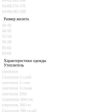
60-62/182-188
64-66/170-176
64-66/182-188
Размер жилета
44-46
48-50
52-54
56-58
60-62
64-66
Характеристики одежды
Утеплитель
синтепон
Синтепон 1 слой
синтепон 2 слоя
синтепон 3 слоая
синтепон 350г
Синтепон 360 г/м
синтепон 360 гм
Синтепон 360 гр.м2