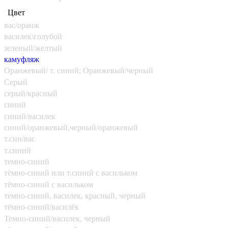
Цвет
вас/оранж
василек\голубой
зеленый/желтый
камуфляж
Оранжевый/ т. синий; Оранжевый/черный
Серый
серый/красный
синий
синий/василек
синий/оранжевый,черный/оранжевый
т.син/вас
т.синий
темно-синий
тёмно-синий или т.синий с васильком
тёмно-синий с васильком
темно-синий, василек, красный, черный
тёмно-синий/василёк
Темно-синий/василек, черный