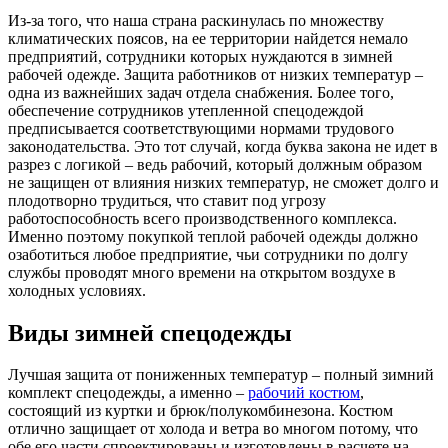
Из-за того, что наша страна раскинулась по множеству
климатических поясов, на ее территории найдется немало
предприятий, сотрудники которых нуждаются в зимней
рабочей одежде. Защита работников от низких температур –
одна из важнейших задач отдела снабжения. Более того,
обеспечение сотрудников утепленной спецодеждой
предписывается соответствующими нормами трудового
законодательства. Это тот случай, когда буква закона не идет в
разрез с логикой – ведь рабочий, который должным образом
не защищен от влияния низких температур, не сможет долго и
плодотворно трудиться, что ставит под угрозу
работоспособность всего производственного комплекса.
Именно поэтому покупкой теплой рабочей одежды должно
озаботиться любое предприятие, чьи сотрудники по долгу
службы проводят много времени на открытом воздухе в
холодных условиях.
Виды зимней спецодежды
Лучшая защита от пониженных температур – полный зимний
комплект спецодежды, а именно –
рабочий костюм
,
состоящий из куртки и брюк/полукомбинезона. Костюм
отлично защищает от холода и ветра во многом потому, что
обе его части спроектированы и изготовлены в расчете на