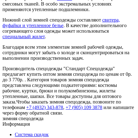
смесовых тканей. В особо экстремальных условиях
применяются утепленные подшлемники.
Нижний слой зимней спецодежды составляют
свитера,
фуфайки и утепленное белье
. В качестве дополнительного
согревающего слоя одежды может использоваться
специальный жилет
.
Благодаря всем этим элементам зимней рабочей одежды,
сотрудники могут забыть о холоде и сконцентрироваться на
выполнении производственных задач.
Производитель спецодежды "Стандарт Спецодежда"
предлагает купить оптом зимняя спецодежда по ценам от 0р.
до 3 770р. . Категория товаров зимняя спецодежда
представлена следующими подкатегориями: костюмы
рабочие, куртки, брюки и полукомбинезоны, жилеты
утепленные, шапки. Все товары доступны для оптового
заказа.Чтобы заказать зимняя спецодежда, позвоните по
телефонам
+7 (4932) 343-878
,
+7 (905) 109 3878
или напишите
через форму обратной связи.
зимняя спецодежда
Информация
Система скидок