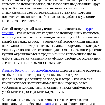
совместное использование, что позволяет им дополнять друг
друга. Большая часть зимних костюмов снабжается
специальными светоотражающими вставками, которые
положительно влияют на безопасность работы в условиях
короткого светового дня.
Самый популярный вид утепленной спецодежды –
куртки
зимние
. Эти изделия стоят дешевле полноценных костюмов,
необходимость в которых иногда отсутствует. Неотъемлемые
атрибуты таких курток – утепленный воротник для защиты
шеи, капюшон, ветрозащитная планка и карманы, в которых
можно уютно погреть озябшие руки. Обычно зимние рабочие
куртки окрашиваются в традиционные черно-синие цвета
либо в расцветку «зимний камуфляж», любимую охранными
агентствами и силовыми структурами.
Зимние брюки и полукомбинезоны
шьются с таким расчетом,
чтобы линия пояса проходила высоко, что дает
дополнительную защиту от холода и ветра. Эти изделия
комплектуются застежками-молниями, гораздо более
удобными в холода, чем пуговицы, а также снабжаются
удобными и просторными карманами.
Защищать головы сотрудников от низких температур
призваны разнообразные
шапки
из меха, флиса, шерсти и