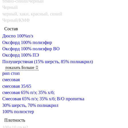
тёмно-синий/черный
Черный
черный, хаки, красный, синий
Черный/КМФ
Состав
Дюспо 100%п/э
Оксфорд 100% полиэфир
Оксфорд 100% полиэфир ВО
Оксфорд 100% ПЭ
Полушерстяная (15% шерсть, 85% полиакрил)
показать Больше
рип стоп
смесовая
смесовая 35/65
смесовая 65% п/э; 35% х/б;
Смесовая 65% п/э; 35% х/б; В/О пропитка
30% шерсть, 70% полиакрил
100% полиэстер
Плотность
100±10 гр.м2