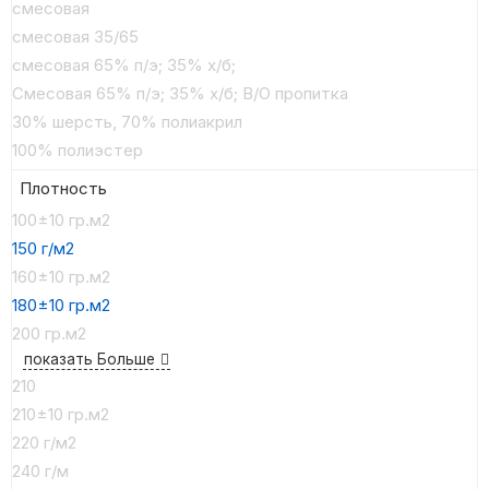
смесовая
смесовая 35/65
смесовая 65% п/э; 35% х/б;
Смесовая 65% п/э; 35% х/б; В/О пропитка
30% шерсть, 70% полиакрил
100% полиэстер
Плотность
100±10 гр.м2
150 г/м2
160±10 гр.м2
180±10 гр.м2
200 гр.м2
показать Больше
210
210±10 гр.м2
220 г/м2
240 г/м