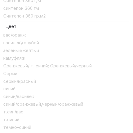
Синтепон 360 г/м
синтепон 360 гм
Синтепон 360 гр.м2
Цвет
вас/оранж
василек\голубой
зеленый/желтый
камуфляж
Оранжевый/ т. синий; Оранжевый/черный
Серый
серый/красный
синий
синий/василек
синий/оранжевый,черный/оранжевый
т.син/вас
т.синий
темно-синий