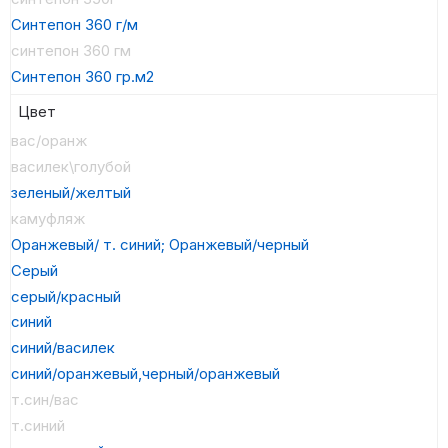
Синтепон 360 г/м
синтепон 360 гм
Синтепон 360 гр.м2
Цвет
вас/оранж
василек\голубой
зеленый/желтый
камуфляж
Оранжевый/ т. синий; Оранжевый/черный
Серый
серый/красный
синий
синий/василек
синий/оранжевый,черный/оранжевый
т.син/вас
т.синий