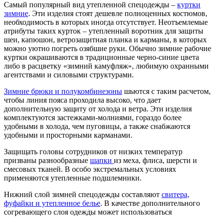
Самый популярный вид утепленной спецодежды –
куртки
зимние
. Эти изделия стоят дешевле полноценных костюмов,
необходимость в которых иногда отсутствует. Неотъемлемые
атрибуты таких курток – утепленный воротник для защиты
шеи, капюшон, ветрозащитная планка и карманы, в которых
можно уютно погреть озябшие руки. Обычно зимние рабочие
куртки окрашиваются в традиционные черно-синие цвета
либо в расцветку «зимний камуфляж», любимую охранными
агентствами и силовыми структурами.
Зимние брюки и полукомбинезоны
шьются с таким расчетом,
чтобы линия пояса проходила высоко, что дает
дополнительную защиту от холода и ветра. Эти изделия
комплектуются застежками-молниями, гораздо более
удобными в холода, чем пуговицы, а также снабжаются
удобными и просторными карманами.
Защищать головы сотрудников от низких температур
призваны разнообразные
шапки
из меха, флиса, шерсти и
смесовых тканей. В особо экстремальных условиях
применяются утепленные подшлемники.
Нижний слой зимней спецодежды составляют
свитера,
фуфайки и утепленное белье
. В качестве дополнительного
согревающего слоя одежды может использоваться