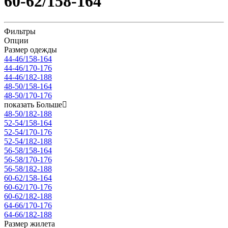
60-62/158-164
Фильтры
Опции
Размер одежды
44-46/158-164
44-46/170-176
44-46/182-188
48-50/158-164
48-50/170-176
показать Больше
48-50/182-188
52-54/158-164
52-54/170-176
52-54/182-188
56-58/158-164
56-58/170-176
56-58/182-188
60-62/158-164
60-62/170-176
60-62/182-188
64-66/170-176
64-66/182-188
Размер жилета