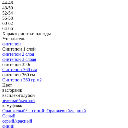
44-46
48-50
52-54
56-58
60-62
64-66
Характеристики одежды
Утеплитель
синтепон
Синтепон 1 слой
синтепон 2 слоя
синтепон 3 слоая
синтепон 350г
Синтепон 360 г/м
синтепон 360 гм
Синтепон 360 гр.м2
Цвет
вас/оранж
василек\голубой
зеленый/желтый
камуфляж
Оранжевый/ т. синий; Оранжевый/черный
Серый
серый/красный
синий