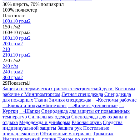
30% шерсть, 70% полиакрил
100% полиэстер
Плотность
100±10 гр.м2
150 г/м2
160±10 гр.м2
180±10 гр.м2
200 гр.м2
210
210±10 гр.м2
220 г/м2
240 г/м
240 гр.м2
360 гр.м2
29
Показать
Защита от термических рисков электрической дуги.
Костюмы
рабочие с Минпромторгом
Летняя спецодежда
Спецодежда
для пожарных
Ткани
Зимняя спецодежда
-Костюмы рабочие
-Брюки и полукомбинезоны
-Жилеты утепленные
-
Куртки
-Шапки
Спецодежда для защиты от повышенных
температур
Сигнальная одежда
Спецодежда для охраны и
отдыха
Медодежда и униформа
Рабочая обувь
Средства
индивидуальной защиты
Защита рук
Постельные
принадлежности
Обтирочные материалы
Трикотаж
Индивидуальный пошив
Товары по акции