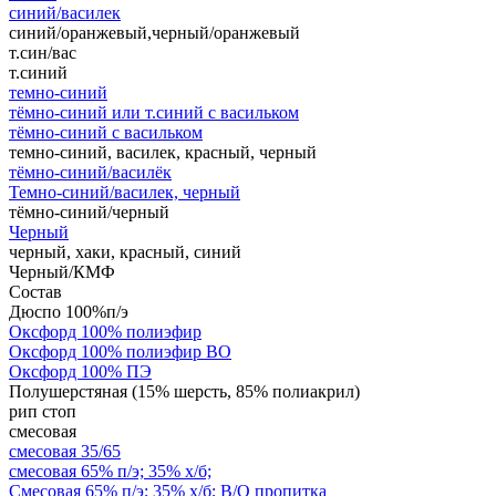
синий/василек
синий/оранжевый,черный/оранжевый
т.син/вас
т.синий
темно-синий
тёмно-синий или т.синий с васильком
тёмно-синий с васильком
темно-синий, василек, красный, черный
тёмно-синий/василёк
Темно-синий/василек, черный
тёмно-синий/черный
Черный
черный, хаки, красный, синий
Черный/КМФ
Состав
Дюспо 100%п/э
Оксфорд 100% полиэфир
Оксфорд 100% полиэфир ВО
Оксфорд 100% ПЭ
Полушерстяная (15% шерсть, 85% полиакрил)
рип стоп
смесовая
смесовая 35/65
смесовая 65% п/э; 35% х/б;
Смесовая 65% п/э; 35% х/б; В/О пропитка