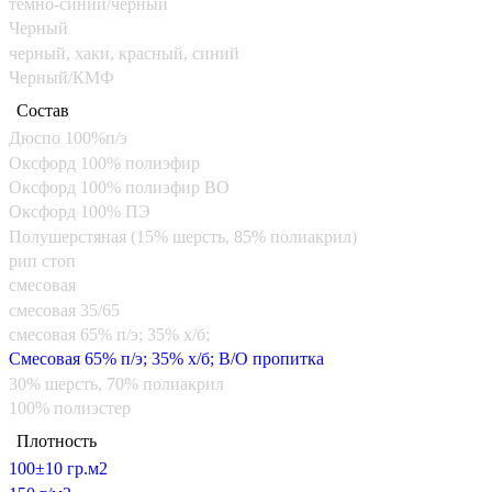
тёмно-синий/черный
Черный
черный, хаки, красный, синий
Черный/КМФ
Состав
Дюспо 100%п/э
Оксфорд 100% полиэфир
Оксфорд 100% полиэфир ВО
Оксфорд 100% ПЭ
Полушерстяная (15% шерсть, 85% полиакрил)
рип стоп
смесовая
смесовая 35/65
смесовая 65% п/э; 35% х/б;
Смесовая 65% п/э; 35% х/б; В/О пропитка
30% шерсть, 70% полиакрил
100% полиэстер
Плотность
100±10 гр.м2