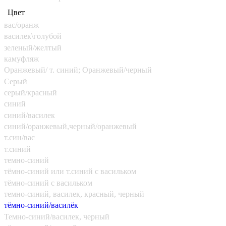
Цвет
вас/оранж
василек\голубой
зеленый/желтый
камуфляж
Оранжевый/ т. синий; Оранжевый/черный
Серый
серый/красный
синий
синий/василек
синий/оранжевый,черный/оранжевый
т.син/вас
т.синий
темно-синий
тёмно-синий или т.синий с васильком
тёмно-синий с васильком
темно-синий, василек, красный, черный
тёмно-синий/василёк
Темно-синий/василек, черный