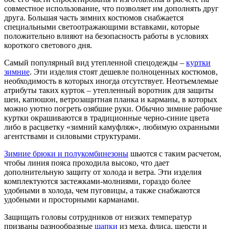
совместное использование, что позволяет им дополнять друг
друга. Большая часть зимних костюмов снабжается
специальными светоотражающими вставками, которые
положительно влияют на безопасность работы в условиях
короткого светового дня.
Самый популярный вид утепленной спецодежды –
куртки
зимние
. Эти изделия стоят дешевле полноценных костюмов,
необходимость в которых иногда отсутствует. Неотъемлемые
атрибуты таких курток – утепленный воротник для защиты
шеи, капюшон, ветрозащитная планка и карманы, в которых
можно уютно погреть озябшие руки. Обычно зимние рабочие
куртки окрашиваются в традиционные черно-синие цвета
либо в расцветку «зимний камуфляж», любимую охранными
агентствами и силовыми структурами.
Зимние брюки и полукомбинезоны
шьются с таким расчетом,
чтобы линия пояса проходила высоко, что дает
дополнительную защиту от холода и ветра. Эти изделия
комплектуются застежками-молниями, гораздо более
удобными в холода, чем пуговицы, а также снабжаются
удобными и просторными карманами.
Защищать головы сотрудников от низких температур
призваны разнообразные
шапки
из меха, флиса, шерсти и