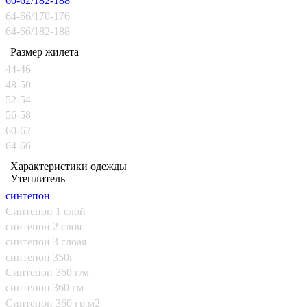
60-62/182-188
64-66/170-176
64-66/182-188
Размер жилета
44-46
48-50
52-54
56-58
60-62
64-66
Характеристики одежды
Утеплитель
синтепон
Синтепон 1 слой
синтепон 2 слоя
синтепон 3 слоая
синтепон 350г
Синтепон 360 г/м
синтепон 360 гм
Синтепон 360 гр.м2