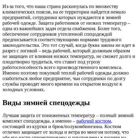
Из-за того, что наша страна раскинулась по множеству
климатических поясов, на ее территории найдется немало
предприятий, сотрудники которых нуждаются в зимней
рабочей одежде. Защита работников от низких температур –
одна из важнейших задач отдела снабжения. Более того,
обеспечение сотрудников утепленной спецодеждой
предписывается соответствующими нормами трудового
законодательства. Это тот случай, когда буква закона не идет в
разрез с логикой – ведь рабочий, который должным образом
не защищен от влияния низких температур, не сможет долго и
плодотворно трудиться, что ставит под угрозу
работоспособность всего производственного комплекса.
Именно поэтому покупкой теплой рабочей одежды должно
озаботиться любое предприятие, чьи сотрудники по долгу
службы проводят много времени на открытом воздухе в
холодных условиях.
Виды зимней спецодежды
Лучшая защита от пониженных температур – полный зимний
комплект спецодежды, а именно –
рабочий костюм
,
состоящий из куртки и брюк/полукомбинезона. Костюм
отлично защищает от холода и ветра во многом потому, что
обе его части спроектированы и изготовлены в расчете на