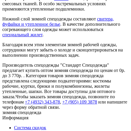
смесовых тканей. В особо экстремальных условиях
применяются утепленные подшлемники.
Нижний слой зимней спецодежды составляют
свитера,
фуфайки и утепленное белье
. В качестве дополнительного
согревающего слоя одежды может использоваться
специальный жилет
.
Благодаря всем этим элементам зимней рабочей одежды,
сотрудники могут забыть о холоде и сконцентрироваться на
выполнении производственных задач.
Производитель спецодежды "Стандарт Спецодежда"
предлагает купить оптом зимняя спецодежда по ценам от 0р.
до 3 770р. . Категория товаров зимняя спецодежда
представлена следующими подкатегориями: костюмы
рабочие, куртки, брюки и полукомбинезоны, жилеты
утепленные, шапки. Все товары доступны для оптового
заказа.Чтобы заказать зимняя спецодежда, позвоните по
телефонам
+7 (4932) 343-878
,
+7 (905) 109 3878
или напишите
через форму обратной связи.
зимняя спецодежда
Информация
Система скидок