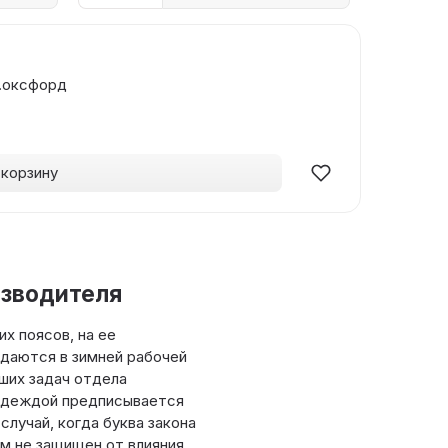
к.оксфорд
 корзину
изводителя
х поясов, на ее
даются в зимней рабочей
ших задач отдела
цодеждой предписывается
лучай, когда буква закона
ом не защищен от влияния