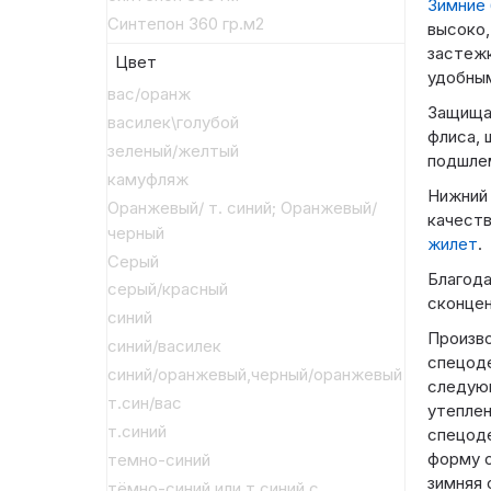
Зимние 
Синтепон 360 гр.м2
высоко,
застежк
Цвет
удобным
вас/оранж
Защищат
василек\голубой
флиса, 
зеленый/желтый
подшле
камуфляж
Нижний
Оранжевый/ т. синий; Оранжевый/
качест
черный
жилет
.
Серый
Благода
серый/красный
сконцен
синий
Произв
синий/василек
спецоде
синий/оранжевый,черный/оранжевый
следующ
т.син/вас
утеплен
т.синий
спецод
форму о
темно-синий
зимняя
тёмно-синий или т.синий с