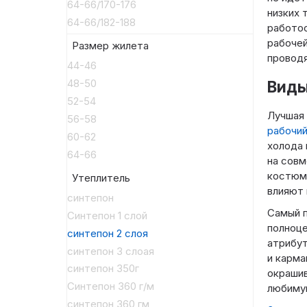
64-66/170-176
низких 
64-66/182-188
работос
рабочей
Размер жилета
проводя
44-46
48-50
Виды
52-54
Лучшая 
56-58
рабочи
60-62
холода 
64-66
на совм
костюм
Утеплитель
влияют 
синтепон
Самый 
Синтепон 1 слой
полноце
синтепон 2 слоя
атрибут
синтепон 3 слоая
и карма
синтепон 350г
окрашив
Синтепон 360 г/м
любимую
синтепон 360 гм