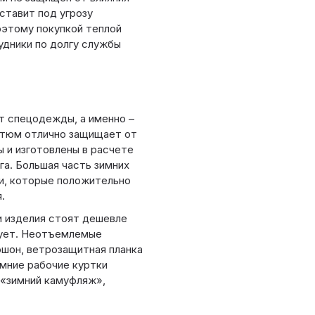
ставит под угрозу
оэтому покупкой теплой
дники по долгу службы
т спецодежды, а именно –
остюм отлично защищает от
ы и изготовлены в расчете
га. Большая часть зимних
, которые положительно
.
и изделия стоят дешевле
вует. Неотъемлемые
юшон, ветрозащитная планка
имние рабочие куртки
 «зимний камуфляж»,