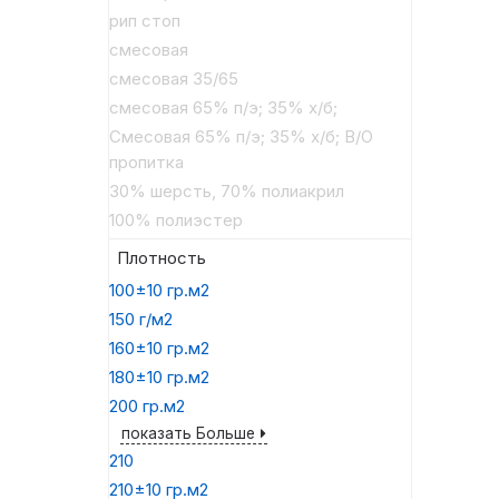
рип стоп
смесовая
смесовая 35/65
смесовая 65% п/э; 35% х/б;
Смесовая 65% п/э; 35% х/б; В/О
пропитка
30% шерсть, 70% полиакрил
100% полиэстер
Плотность
100±10 гр.м2
150 г/м2
160±10 гр.м2
180±10 гр.м2
200 гр.м2
показать Больше
210
210±10 гр.м2