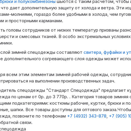
брюки и полукомбинезоны
шьются с таким расчетом, чтобы 
 что дает дополнительную защиту от холода и ветра. Эти и
ами-молниями, гораздо более удобными в холода, чем пуго
и и просторными карманами.
ь головы сотрудников от низких температур призваны раз
шерсти и смесовых тканей. В особо экстремальных условия
мники.
 слой зимней спецодежды составляют
свитера, фуфайки и у
ве дополнительного согревающего слоя одежды может испо
ря всем этим элементам зимней рабочей одежды, сотрудник
трироваться на выполнении производственных задач.
одитель спецодежды "Стандарт Спецодежда" предлагает ку
жда по ценам от 0р. до 3 770р. . Категория товаров зимня
ими подкатегориями: костюмы рабочие, куртки, брюки и п
ные, шапки. Все товары доступны для оптового заказа.Чтобы
ежда, позвоните по телефонам
+7 (4932) 343-878
,
+7 (905) 1
братной связи.
 спецодежда