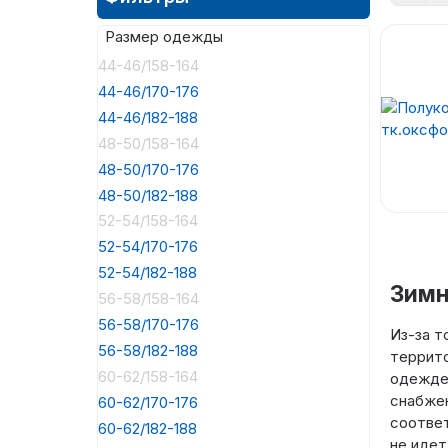
Размер одежды
44-46/158-164
44-46/170-176
44-46/182-188
48-50/158-164
48-50/170-176
48-50/182-188
52-54/158-164
52-54/170-176
52-54/182-188
Зимн
56-58/158-164
56-58/170-176
Из-за т
56-58/182-188
террито
60-62/158-164
одежде.
снабжен
60-62/170-176
соответ
60-62/182-188
не идет