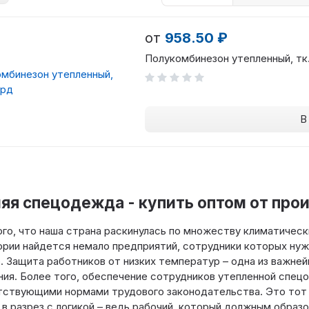
от
958.50 ₽
Полукомбинезон утепленный, т
В
яя спецодежда - купить оптом от про
ого, что наша страна раскинулась по множеству климатически
рии найдется немало предприятий, сотрудники которых нуж
 Защита работников от низких температур – одна из важней
ия. Более того, обеспечение сотрудников утепленной спе
ствующими нормами трудового законодательства. Это тот с
 в разрез с логикой – ведь рабочий, который должным образ