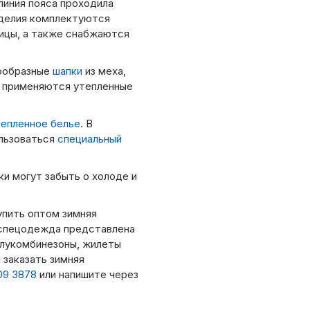
линия пояса проходила
зделия комплектуются
вицы, а также снабжаются
нообразные
шапки
из меха,
х применяются утепленные
тепленное белье
. В
льзоваться
специальный
и могут забыть о холоде и
пить оптом зимняя
я спецодежда представлена
олукомбинезоны, жилеты
 заказать зимняя
09 3878
или напишите через