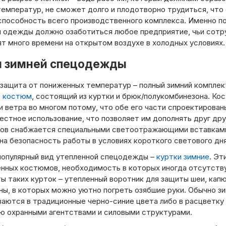
температур, не сможет долго и плодотворно трудиться, что 
пособность всего производственного комплекса. Именно п
 одежды должно озаботиться любое предприятие, чьи сотру
т много времени на открытом воздухе в холодных условиях.
 зимней спецодежды
защита от пониженных температур – полный зимний комплек
й костюм
, состоящий из куртки и брюк/полукомбинезона. К
и ветра во многом потому, что обе его части спроектирован
естное использование, что позволяет им дополнять друг дру
ов снабжается специальными светоотражающими вставками
на безопасность работы в условиях короткого светового дня
популярный вид утепленной спецодежды –
куртки зимние
. Эт
нных костюмов, необходимость в которых иногда отсутст
ы таких курток – утепленный воротник для защиты шеи, кап
ны, в которых можно уютно погреть озябшие руки. Обычно з
аются в традиционные черно-синие цвета либо в расцветку
 охранными агентствами и силовыми структурами.