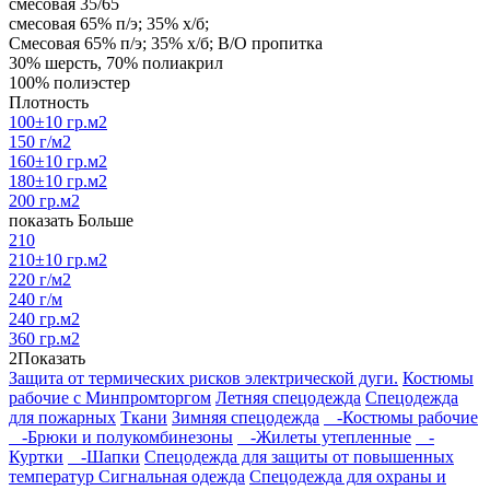
смесовая 35/65
смесовая 65% п/э; 35% х/б;
Смесовая 65% п/э; 35% х/б; В/О пропитка
30% шерсть, 70% полиакрил
100% полиэстер
Плотность
100±10 гр.м2
150 г/м2
160±10 гр.м2
180±10 гр.м2
200 гр.м2
показать Больше
210
210±10 гр.м2
220 г/м2
240 г/м
240 гр.м2
360 гр.м2
2
Показать
Защита от термических рисков электрической дуги.
Костюмы
рабочие с Минпромторгом
Летняя спецодежда
Спецодежда
для пожарных
Ткани
Зимняя спецодежда
-Костюмы рабочие
-Брюки и полукомбинезоны
-Жилеты утепленные
-
Куртки
-Шапки
Спецодежда для защиты от повышенных
температур
Сигнальная одежда
Спецодежда для охраны и