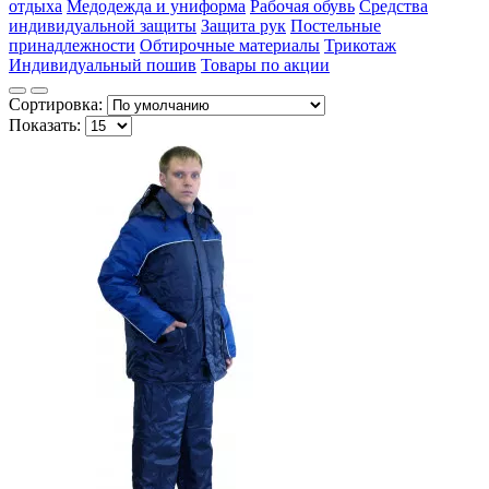
отдыха
Медодежда и униформа
Рабочая обувь
Средства
индивидуальной защиты
Защита рук
Постельные
принадлежности
Обтирочные материалы
Трикотаж
Индивидуальный пошив
Товары по акции
Сортировка:
Показать: