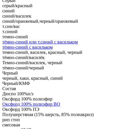
Серый
серый/красный
синий
синий/василек
синий/оранжевый,черный/оранжевый
т.син/вас
т.синий
темно-синий
тёмно-синий или т.синий с васильком
тёмно-синий с васильком
темно-синий, василек, красный, черный
тёмно-синий/василёк
Темно-синий/василек, черный
тёмно-синий/черный
Черный
черный, хаки, красный, синий
Черный/КМФ
Состав
Дюспо 100%п/э
Оксфорд 100% полиэфир
Оксфорд 100% полиэфир ВО
Оксфорд 100% ПЭ
Полушерстяная (15% шерсть, 85% полиакрил)
рип стоп
смесовая