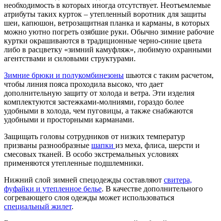
необходимость в которых иногда отсутствует. Неотъемлемые
атрибуты таких курток – утепленный воротник для защиты
шеи, капюшон, ветрозащитная планка и карманы, в которых
можно уютно погреть озябшие руки. Обычно зимние рабочие
куртки окрашиваются в традиционные черно-синие цвета
либо в расцветку «зимний камуфляж», любимую охранными
агентствами и силовыми структурами.
Зимние брюки и полукомбинезоны
шьются с таким расчетом,
чтобы линия пояса проходила высоко, что дает
дополнительную защиту от холода и ветра. Эти изделия
комплектуются застежками-молниями, гораздо более
удобными в холода, чем пуговицы, а также снабжаются
удобными и просторными карманами.
Защищать головы сотрудников от низких температур
призваны разнообразные
шапки
из меха, флиса, шерсти и
смесовых тканей. В особо экстремальных условиях
применяются утепленные подшлемники.
Нижний слой зимней спецодежды составляют
свитера,
фуфайки и утепленное белье
. В качестве дополнительного
согревающего слоя одежды может использоваться
специальный жилет
.