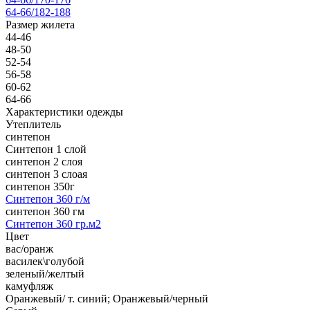
64-66/182-188
Размер жилета
44-46
48-50
52-54
56-58
60-62
64-66
Характеристики одежды
Утеплитель
синтепон
Синтепон 1 слой
синтепон 2 слоя
синтепон 3 слоая
синтепон 350г
Синтепон 360 г/м
синтепон 360 гм
Синтепон 360 гр.м2
Цвет
вас/оранж
василек\голубой
зеленый/желтый
камуфляж
Оранжевый/ т. синий; Оранжевый/черный