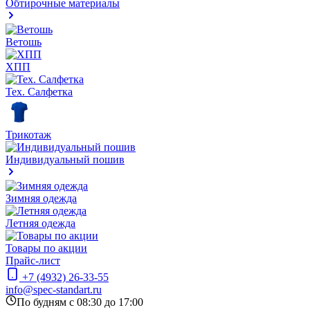
Обтирочные материалы
Ветошь
ХПП
Тех. Салфетка
Трикотаж
Индивидуальный пошив
Зимняя одежда
Летняя одежда
Товары по акции
Прайс-лист
+7 (4932) 26-33-55
info@spec-standart.ru
По будням с 08:30 до 17:00