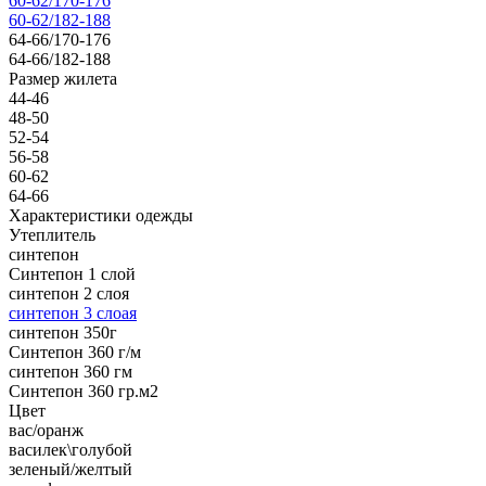
60-62/170-176
60-62/182-188
64-66/170-176
64-66/182-188
Размер жилета
44-46
48-50
52-54
56-58
60-62
64-66
Характеристики одежды
Утеплитель
синтепон
Синтепон 1 слой
синтепон 2 слоя
синтепон 3 слоая
синтепон 350г
Синтепон 360 г/м
синтепон 360 гм
Синтепон 360 гр.м2
Цвет
вас/оранж
василек\голубой
зеленый/желтый