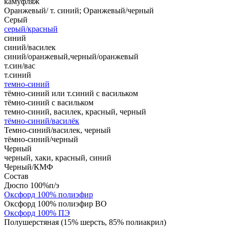
камуфляж
Оранжевый/ т. синий; Оранжевый/черный
Серый
серый/красный
синий
синий/василек
синий/оранжевый,черный/оранжевый
т.син/вас
т.синий
темно-синий
тёмно-синий или т.синий с васильком
тёмно-синий с васильком
темно-синий, василек, красный, черный
тёмно-синий/василёк
Темно-синий/василек, черный
тёмно-синий/черный
Черный
черный, хаки, красный, синий
Черный/КМФ
Состав
Дюспо 100%п/э
Оксфорд 100% полиэфир
Оксфорд 100% полиэфир ВО
Оксфорд 100% ПЭ
Полушерстяная (15% шерсть, 85% полиакрил)