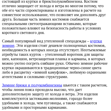
состоящий из куртки и брюк/полукомбинезона. Костюм
отлично защищает от холода и ветра во многом потому, что
обе его части спроектированы и изготовлены в расчете на
совместное использование, что позволяет им дополнять друг
друга. Большая часть зимних костюмов снабжается
специальными светоотражающими вставками, которые
положительно влияют на безопасность работы в условиях
короткого светового дня.
Самый популярный вид утепленной спецодежды –
куртки
зимние
. Эти изделия стоят дешевле полноценных костюмов,
необходимость в которых иногда отсутствует. Неотъемлемые
атрибуты таких курток – утепленный воротник для защиты
шеи, капюшон, ветрозащитная планка и карманы, в которых
можно уютно погреть озябшие руки. Обычно зимние рабочие
куртки окрашиваются в традиционные черно-синие цвета
либо в расцветку «зимний камуфляж», любимую охранными
агентствами и силовыми структурами.
Зимние брюки и полукомбинезоны
шьются с таким расчетом,
чтобы линия пояса проходила высоко, что дает
дополнительную защиту от холода и ветра. Эти изделия
комплектуются застежками-молниями, гораздо более
удобными в холода, чем пуговицы, а также снабжаются
удобными и просторными карманами.