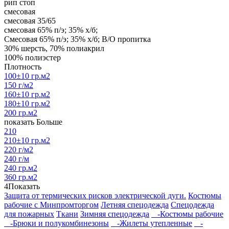
рип стоп
смесовая
смесовая 35/65
смесовая 65% п/э; 35% х/б;
Смесовая 65% п/э; 35% х/б; В/О пропитка
30% шерсть, 70% полиакрил
100% полиэстер
Плотность
100±10 гр.м2
150 г/м2
160±10 гр.м2
180±10 гр.м2
200 гр.м2
показать Больше
210
210±10 гр.м2
220 г/м2
240 г/м
240 гр.м2
360 гр.м2
4
Показать
Защита от термических рисков электрической дуги.
Костюмы
рабочие с Минпромторгом
Летняя спецодежда
Спецодежда
для пожарных
Ткани
Зимняя спецодежда
-Костюмы рабочие
-Брюки и полукомбинезоны
-Жилеты утепленные
-