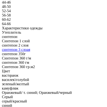
44-46
48-50
52-54
56-58
60-62
64-66
Характеристики одежды
Утеплитель
синтепон
Синтепон 1 слой
синтепон 2 слоя
синтепон 3 слоая
синтепон 350г
Синтепон 360 г/м
синтепон 360 гм
Синтепон 360 гр.м2
Цвет
вас/оранж
василек\голубой
зеленый/желтый
камуфляж
Оранжевый/ т. синий; Оранжевый/черный
Серый
серый/красный
синий