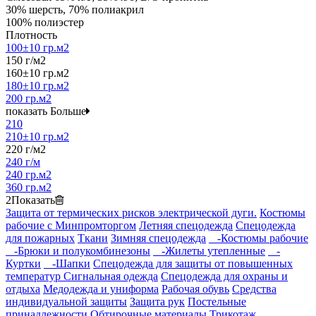
30% шерсть, 70% полиакрил
100% полиэстер
Плотность
100±10 гр.м2
150 г/м2
160±10 гр.м2
180±10 гр.м2
200 гр.м2
показать Больше
210
210±10 гр.м2
220 г/м2
240 г/м
240 гр.м2
360 гр.м2
2
Показать
Защита от термических рисков электрической дуги.
Костюмы
рабочие с Минпромторгом
Летняя спецодежда
Спецодежда
для пожарных
Ткани
Зимняя спецодежда
-Костюмы рабочие
-Брюки и полукомбинезоны
-Жилеты утепленные
-
Куртки
-Шапки
Спецодежда для защиты от повышенных
температур
Сигнальная одежда
Спецодежда для охраны и
отдыха
Медодежда и униформа
Рабочая обувь
Средства
индивидуальной защиты
Защита рук
Постельные
принадлежности
Обтирочные материалы
Трикотаж