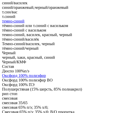
синий/василек
синий/оранжевый,черный/оранжевый
т.син/вас
т.синий
темно-синий
тёмно-синий или т.синий с васильком
тёмно-синий с васильком
темно-синий, василек, красный, черный
тёмно-синий/василёк
Темно-синий/василек, черный
тёмно-синий/черный
Черный
черный, хаки, красный, синий
Черный/КМФ
Состав
Дюспо 100%п/э
Оксфорд 100% полиэфир
Оксфорд 100% полиэфир ВО
Оксфорд 100% ПЭ
Полушерстяная (15% шерсть, 85% полиакрил)
рип стоп
смесовая
смесовая 35/65
смесовая 65% п/э; 35% х/б;
Смесовая 65% п/э; 35% х/б; В/О пропитка