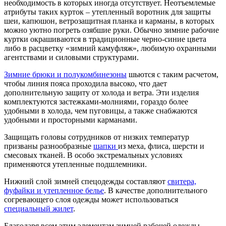
необходимость в которых иногда отсутствует. Неотъемлемые
атрибуты таких курток – утепленный воротник для защиты
шеи, капюшон, ветрозащитная планка и карманы, в которых
можно уютно погреть озябшие руки. Обычно зимние рабочие
куртки окрашиваются в традиционные черно-синие цвета
либо в расцветку «зимний камуфляж», любимую охранными
агентствами и силовыми структурами.
Зимние брюки и полукомбинезоны
шьются с таким расчетом,
чтобы линия пояса проходила высоко, что дает
дополнительную защиту от холода и ветра. Эти изделия
комплектуются застежками-молниями, гораздо более
удобными в холода, чем пуговицы, а также снабжаются
удобными и просторными карманами.
Защищать головы сотрудников от низких температур
призваны разнообразные
шапки
из меха, флиса, шерсти и
смесовых тканей. В особо экстремальных условиях
применяются утепленные подшлемники.
Нижний слой зимней спецодежды составляют
свитера,
фуфайки и утепленное белье
. В качестве дополнительного
согревающего слоя одежды может использоваться
специальный жилет
.
Благодаря всем этим элементам зимней рабочей одежды,