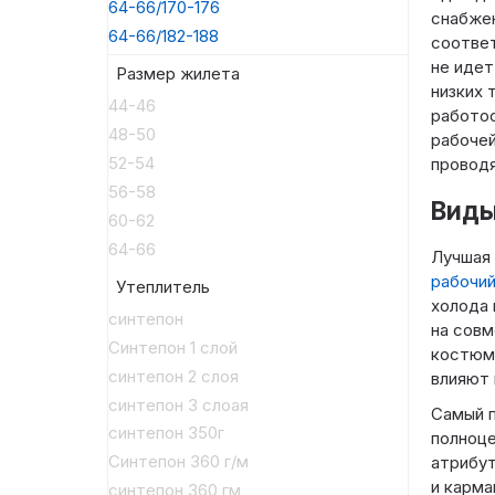
64-66/170-176
снабжен
64-66/182-188
соответ
не идет
Размер жилета
низких 
44-46
работос
48-50
рабочей
52-54
проводя
56-58
Виды
60-62
64-66
Лучшая 
рабочи
Утеплитель
холода 
синтепон
на совм
Синтепон 1 слой
костюм
синтепон 2 слоя
влияют 
синтепон 3 слоая
Самый 
синтепон 350г
полноце
Синтепон 360 г/м
атрибут
и карма
синтепон 360 гм