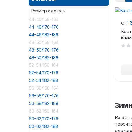
Размер одежды
44-46/158-164
от
44-46/170-176
Кост
44-46/182-188
клим
48-50/158-164
48-50/170-176
48-50/182-188
52-54/158-164
52-54/170-176
52-54/182-188
56-58/158-164
56-58/170-176
56-58/182-188
Зимн
60-62/158-164
Из-за т
60-62/170-176
террито
60-62/182-188
одежде.