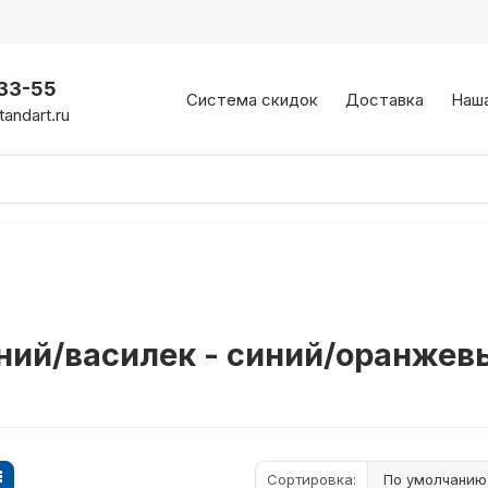
-33-55
Система скидок
Доставка
Наш
andart.ru
ний/василек - синий/оранже
Сортировка: