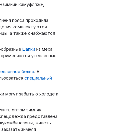
 «зимний камуфляж»,
линия пояса проходила
зделия комплектуются
вицы, а также снабжаются
нообразные
шапки
из меха,
х применяются утепленные
тепленное белье
. В
льзоваться
специальный
и могут забыть о холоде и
пить оптом зимняя
я спецодежда представлена
олукомбинезоны, жилеты
 заказать зимняя