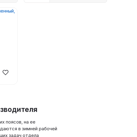
изводителя
х поясов, на ее
даются в зимней рабочей
ших задач отдела