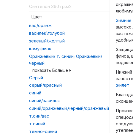
окрашив
Синтепон 360 гр.м2
любимую
Цвет
Зимние 
вас/оранж
высоко,
василек\голубой
застежк
удобным
зеленый/желтый
камуфляж
Защищат
флиса, 
Оранжевый/ т. синий; Оранжевый/
подшле
черный
показать Больше
Нижний
Серый
качест
жилет
.
серый/красный
синий
Благода
синий/василек
сконцен
синий/оранжевый,черный/оранжевый
Произв
т.син/вас
спецоде
следующ
т.синий
утеплен
темно-синий