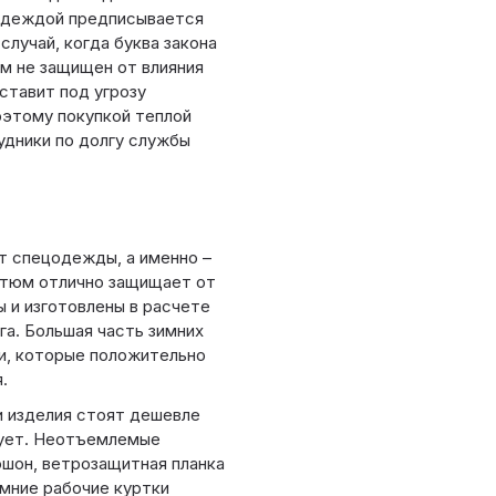
цодеждой предписывается
лучай, когда буква закона
ом не защищен от влияния
ставит под угрозу
оэтому покупкой теплой
дники по долгу службы
т спецодежды, а именно –
остюм отлично защищает от
ы и изготовлены в расчете
га. Большая часть зимних
, которые положительно
.
и изделия стоят дешевле
вует. Неотъемлемые
юшон, ветрозащитная планка
имние рабочие куртки