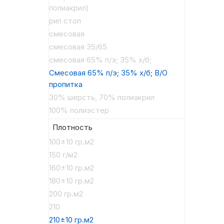
полиакрил)
рип стоп
смесовая
смесовая 35/65
смесовая 65% п/э; 35% х/б;
Смесовая 65% п/э; 35% х/б; В/О
пропитка
30% шерсть, 70% полиакрил
100% полиэстер
Плотность
100±10 гр.м2
150 г/м2
160±10 гр.м2
180±10 гр.м2
200 гр.м2
210
210±10 гр.м2