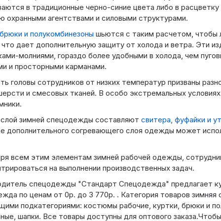
аются в традиционные черно-синие цвета либо в расцветку
 охранными агентствами и силовыми структурами.
брюки и полукомбинезоны
шьются с таким расчетом, чтобы 
 что дает дополнительную защиту от холода и ветра. Эти и
ами-молниями, гораздо более удобными в холода, чем пуго
и и просторными карманами.
ь головы сотрудников от низких температур призваны раз
шерсти и смесовых тканей. В особо экстремальных условия
мники.
 слой зимней спецодежды составляют
свитера, фуфайки и у
ве дополнительного согревающего слоя одежды может испо
ря всем этим элементам зимней рабочей одежды, сотрудник
трироваться на выполнении производственных задач.
одитель спецодежды "Стандарт Спецодежда" предлагает ку
жда по ценам от 0р. до 3 770р. . Категория товаров зимня
ими подкатегориями: костюмы рабочие, куртки, брюки и п
ные, шапки. Все товары доступны для оптового заказа.Чтобы