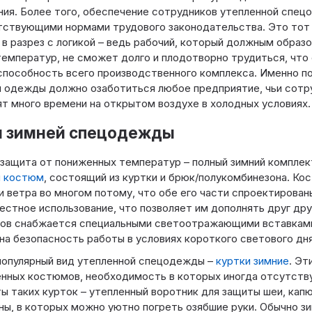
ия. Более того, обеспечение сотрудников утепленной спе
ствующими нормами трудового законодательства. Это тот с
 в разрез с логикой – ведь рабочий, который должным образ
температур, не сможет долго и плодотворно трудиться, что 
пособность всего производственного комплекса. Именно п
 одежды должно озаботиться любое предприятие, чьи сотру
т много времени на открытом воздухе в холодных условиях.
 зимней спецодежды
защита от пониженных температур – полный зимний комплек
й костюм
, состоящий из куртки и брюк/полукомбинезона. К
и ветра во многом потому, что обе его части спроектирован
естное использование, что позволяет им дополнять друг дру
ов снабжается специальными светоотражающими вставками
на безопасность работы в условиях короткого светового дня
популярный вид утепленной спецодежды –
куртки зимние
. Эт
нных костюмов, необходимость в которых иногда отсутст
ы таких курток – утепленный воротник для защиты шеи, кап
ны, в которых можно уютно погреть озябшие руки. Обычно з