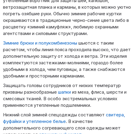
утепленный воротник для защиты шеи, капюшон,
ветрозащитная планка и карманы, в которых можно уютно
погреть озябшие руки. Обычно зимние рабочие куртки
окрашиваются в традиционные черно-синие цвета либо в
расцветку «зимний камуфляж», любимую охранными
агентствами и силовыми структурами.
Зимние брюки и полукомбинезоны
шьются с таким
расчетом, чтобы линия пояса проходила высоко, что дает
дополнительную защиту от холода и ветра. Эти изделия
комплектуются застежками-молниями, гораздо более
удобными в холода, чем пуговицы, а также снабжаются
удобными и просторными карманами.
Защищать головы сотрудников от низких температур
призваны разнообразные
шапки
из меха, флиса, шерсти и
смесовых тканей. В особо экстремальных условиях
применяются утепленные подшлемники.
Нижний слой зимней спецодежды составляют
свитера,
фуфайки и утепленное белье
. В качестве
дополнительного согревающего слоя одежды может