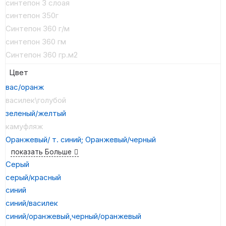
синтепон 3 слоая
синтепон 350г
Синтепон 360 г/м
синтепон 360 гм
Синтепон 360 гр.м2
Цвет
вас/оранж
василек\голубой
зеленый/желтый
камуфляж
Оранжевый/ т. синий; Оранжевый/черный
показать Больше
Серый
серый/красный
синий
синий/василек
синий/оранжевый,черный/оранжевый