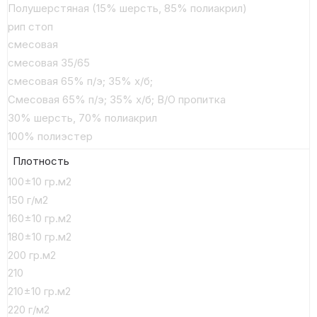
Полушерстяная (15% шерсть, 85% полиакрил)
рип стоп
смесовая
смесовая 35/65
смесовая 65% п/э; 35% х/б;
Смесовая 65% п/э; 35% х/б; В/О пропитка
30% шерсть, 70% полиакрил
100% полиэстер
Плотность
100±10 гр.м2
150 г/м2
160±10 гр.м2
180±10 гр.м2
200 гр.м2
210
210±10 гр.м2
220 г/м2