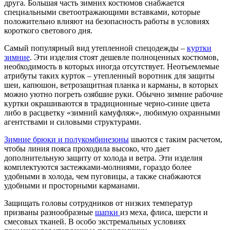
друга. Большая часть зимних костюмов снабжается
специальными светоотражающими вставками, которые
положительно влияют на безопасность работы в условиях
короткого светового дня.
Самый популярный вид утепленной спецодежды –
куртки
зимние
. Эти изделия стоят дешевле полноценных костюмов,
необходимость в которых иногда отсутствует. Неотъемлемые
атрибуты таких курток – утепленный воротник для защиты
шеи, капюшон, ветрозащитная планка и карманы, в которых
можно уютно погреть озябшие руки. Обычно зимние рабочие
куртки окрашиваются в традиционные черно-синие цвета
либо в расцветку «зимний камуфляж», любимую охранными
агентствами и силовыми структурами.
Зимние брюки и полукомбинезоны
шьются с таким расчетом,
чтобы линия пояса проходила высоко, что дает
дополнительную защиту от холода и ветра. Эти изделия
комплектуются застежками-молниями, гораздо более
удобными в холода, чем пуговицы, а также снабжаются
удобными и просторными карманами.
Защищать головы сотрудников от низких температур
призваны разнообразные
шапки
из меха, флиса, шерсти и
смесовых тканей. В особо экстремальных условиях