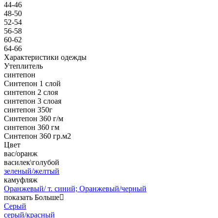
44-46
48-50
52-54
56-58
60-62
64-66
Характеристики одежды
Утеплитель
синтепон
Синтепон 1 слой
синтепон 2 слоя
синтепон 3 слоая
синтепон 350г
Синтепон 360 г/м
синтепон 360 гм
Синтепон 360 гр.м2
Цвет
вас/оранж
василек\голубой
зеленый/желтый
камуфляж
Оранжевый/ т. синий; Оранжевый/черный
показать Больше
Серый
серый/красный