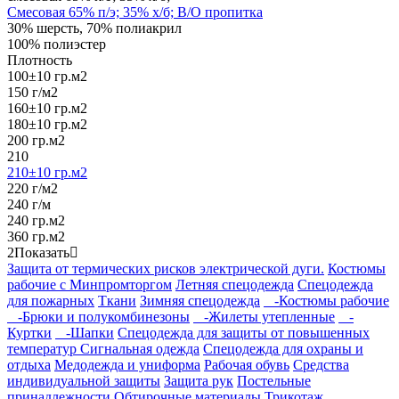
Смесовая 65% п/э; 35% х/б; В/О пропитка
30% шерсть, 70% полиакрил
100% полиэстер
Плотность
100±10 гр.м2
150 г/м2
160±10 гр.м2
180±10 гр.м2
200 гр.м2
210
210±10 гр.м2
220 г/м2
240 г/м
240 гр.м2
360 гр.м2
2
Показать
Защита от термических рисков электрической дуги.
Костюмы
рабочие с Минпромторгом
Летняя спецодежда
Спецодежда
для пожарных
Ткани
Зимняя спецодежда
-Костюмы рабочие
-Брюки и полукомбинезоны
-Жилеты утепленные
-
Куртки
-Шапки
Спецодежда для защиты от повышенных
температур
Сигнальная одежда
Спецодежда для охраны и
отдыха
Медодежда и униформа
Рабочая обувь
Средства
индивидуальной защиты
Защита рук
Постельные
принадлежности
Обтирочные материалы
Трикотаж