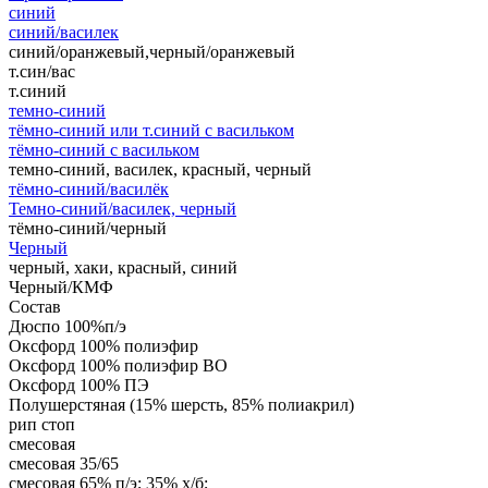
синий
синий/василек
синий/оранжевый,черный/оранжевый
т.син/вас
т.синий
темно-синий
тёмно-синий или т.синий с васильком
тёмно-синий с васильком
темно-синий, василек, красный, черный
тёмно-синий/василёк
Темно-синий/василек, черный
тёмно-синий/черный
Черный
черный, хаки, красный, синий
Черный/КМФ
Состав
Дюспо 100%п/э
Оксфорд 100% полиэфир
Оксфорд 100% полиэфир ВО
Оксфорд 100% ПЭ
Полушерстяная (15% шерсть, 85% полиакрил)
рип стоп
смесовая
смесовая 35/65
смесовая 65% п/э; 35% х/б;