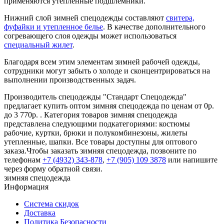
применяются утепленные подшлемники.
Нижний слой зимней спецодежды составляют
свитера,
фуфайки и утепленное белье
. В качестве дополнительного
согревающего слоя одежды может использоваться
специальный жилет
.
Благодаря всем этим элементам зимней рабочей одежды,
сотрудники могут забыть о холоде и сконцентрироваться на
выполнении производственных задач.
Производитель спецодежды "Стандарт Спецодежда"
предлагает купить оптом зимняя спецодежда по ценам от 0р.
до 3 770р. . Категория товаров зимняя спецодежда
представлена следующими подкатегориями: костюмы
рабочие, куртки, брюки и полукомбинезоны, жилеты
утепленные, шапки. Все товары доступны для оптового
заказа.Чтобы заказать зимняя спецодежда, позвоните по
телефонам
+7 (4932) 343-878
,
+7 (905) 109 3878
или напишите
через форму обратной связи.
зимняя спецодежда
Информация
Система скидок
Доставка
Политика Безопасности