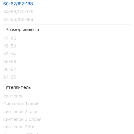
60-62/182-188
64-66/170-176
64-66/182-188
Размер жилета
44-46
48-50
52-54
56-58
60-62
64-66
Утеплитель
синтепон
Синтепон 1 слой
синтепон 2 слоя
синтепон 3 слоая
синтепон 350г