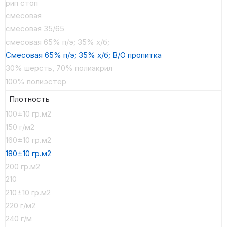
рип стоп
смесовая
смесовая 35/65
смесовая 65% п/э; 35% х/б;
Смесовая 65% п/э; 35% х/б; В/О пропитка
30% шерсть, 70% полиакрил
100% полиэстер
Плотность
100±10 гр.м2
150 г/м2
160±10 гр.м2
180±10 гр.м2
200 гр.м2
210
210±10 гр.м2
220 г/м2
240 г/м