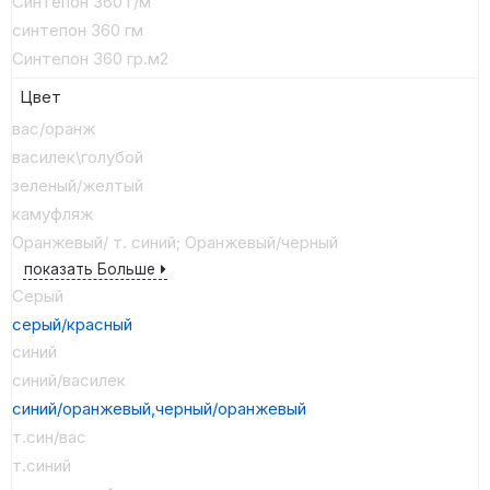
Синтепон 360 г/м
синтепон 360 гм
Синтепон 360 гр.м2
Цвет
вас/оранж
василек\голубой
зеленый/желтый
камуфляж
Оранжевый/ т. синий; Оранжевый/черный
показать Больше
Серый
серый/красный
синий
синий/василек
синий/оранжевый,черный/оранжевый
т.син/вас
т.синий