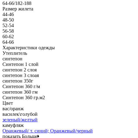
64-66/182-188
Размер жилета
44-46
48-50
52-54
56-58
60-62
64-66
Характеристики одежды
Утеплитель
синтепон
Синтепон 1 слой
синтепон 2 слоя
синтепон 3 слоая
синтепон 350г
Синтепон 360 г/м
синтепон 360 гм
Синтепон 360 гр.м2
Цвет
вас/оранж
василек\голубой
зеленый/желтый
камуфляж
Оранжевый/ т. синий; Оранжевый/черный
показать Больше