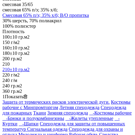
смесовая 35/65
смесовая 65% п/э; 35% х/б;
Смесовая 65% п/э; 35% х/б; В/О пропитка
30% шерсть, 70% полиакрил
100% полиэстер
Плотность
100±10 гр.м2
150 г/м2
160±10 гр.м2
180±10 гр.м2
200 гр.м2
210
210±10 гр.м2
220 г/м2
240 г/м
240 гр.м2
360 гр.м2
1
Показать
Защита от термических рисков электрической дуги.
Костюмы
рабочие с Минпромторгом
Летняя спецодежда
Спецодежда
для пожарных
Ткани
Зимняя спецодежда
-Костюмы рабочие
-Брюки и полукомбинезоны
-Жилеты утепленные
-
Куртки
-Шапки
Спецодежда для защиты от повышенных
температур
Сигнальная одежда
Спецодежда для охраны и
отдыха
Медодежда и униформа
Рабочая обувь
Средства