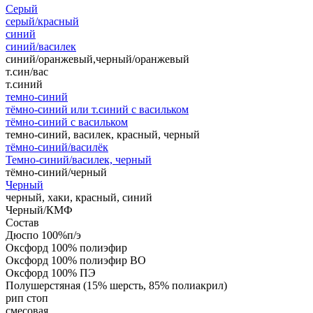
Серый
серый/красный
синий
синий/василек
синий/оранжевый,черный/оранжевый
т.син/вас
т.синий
темно-синий
тёмно-синий или т.синий с васильком
тёмно-синий с васильком
темно-синий, василек, красный, черный
тёмно-синий/василёк
Темно-синий/василек, черный
тёмно-синий/черный
Черный
черный, хаки, красный, синий
Черный/КМФ
Состав
Дюспо 100%п/э
Оксфорд 100% полиэфир
Оксфорд 100% полиэфир ВО
Оксфорд 100% ПЭ
Полушерстяная (15% шерсть, 85% полиакрил)
рип стоп
смесовая