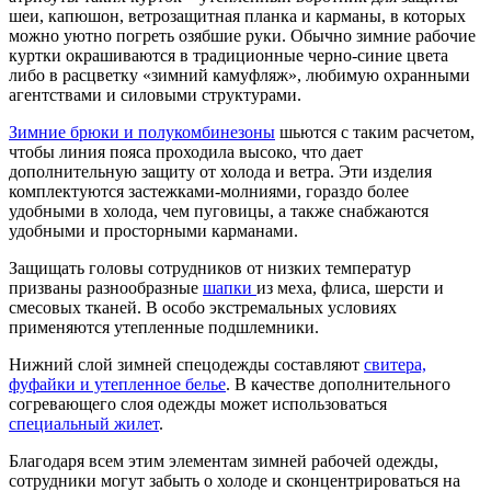
шеи, капюшон, ветрозащитная планка и карманы, в которых
можно уютно погреть озябшие руки. Обычно зимние рабочие
куртки окрашиваются в традиционные черно-синие цвета
либо в расцветку «зимний камуфляж», любимую охранными
агентствами и силовыми структурами.
Зимние брюки и полукомбинезоны
шьются с таким расчетом,
чтобы линия пояса проходила высоко, что дает
дополнительную защиту от холода и ветра. Эти изделия
комплектуются застежками-молниями, гораздо более
удобными в холода, чем пуговицы, а также снабжаются
удобными и просторными карманами.
Защищать головы сотрудников от низких температур
призваны разнообразные
шапки
из меха, флиса, шерсти и
смесовых тканей. В особо экстремальных условиях
применяются утепленные подшлемники.
Нижний слой зимней спецодежды составляют
свитера,
фуфайки и утепленное белье
. В качестве дополнительного
согревающего слоя одежды может использоваться
специальный жилет
.
Благодаря всем этим элементам зимней рабочей одежды,
сотрудники могут забыть о холоде и сконцентрироваться на