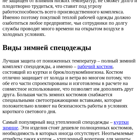
не защищен от влияния низких температур, не сможет долго и
плодотворно трудиться, что ставит под угрозу
работоспособность всего производственного комплекса.
Именно поэтому покупкой теплой рабочей одежды должно
озаботиться любое предприятие, чьи сотрудники по долгу
службы проводят много времени на открытом воздухе в
холодных условиях.
Виды зимней спецодежды
Лучшая защита от пониженных температур – полный зимний
комплект спецодежды, а именно –
рабочий костюм
,
состоящий из куртки и брюк/полукомбинезона. Костюм
отлично защищает от холода и ветра во многом потому, что
обе его части спроектированы и изготовлены в расчете на
совместное использование, что позволяет им дополнять друг
друга. Большая часть зимних костюмов снабжается
специальными светоотражающими вставками, которые
положительно влияют на безопасность работы в условиях
короткого светового дня.
Самый популярный вид утепленной спецодежды –
куртки
зимние
. Эти изделия стоят дешевле полноценных костюмов,
необходимость в которых иногда отсутствует. Неотъемлемые
атрибуты таких курток – утепленный воротник для защиты