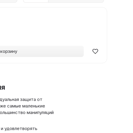
 корзину
ля
идуальная защита от
аже самые маленькие
большинство манипуляций
 и удовлетворять