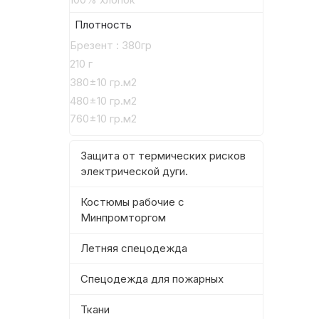
Плотность
Брезент : 380гр
210 г
380±10 гр.м2
480±10 гр.м2
760±10 гр.м2
Защита от термических рисков
электрической дуги.
Костюмы рабочие с
Минпромторгом
Летняя спецодежда
Спецодежда для пожарных
Ткани