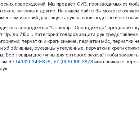
еских повреждений. Мы продает СИЗ, производимых из любы
атекса, нитрила и другие. На нашем сайте Вы можете ознак
ментом изделий для защиты рук на производстве и не тольк
дитель спецодежды "Стандарт Спецодежда" предлагает ку
т 11р. до 715р. . Категория товаров защита рук представле
гориями: перчатки и краги зимние, перчатки мбс, перчатки н
и хб обливные, рукавицы утепленные, перчатки и краги спилк
ы. Все товары доступны для оптового заказа.Чтобы заказать
нам
+7 (4932) 343-878
,
+7 (905) 109 3878
или напишите через
рук