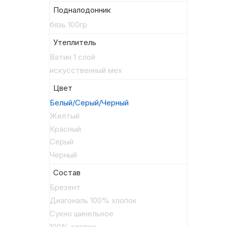
Подналодонник
бязь 100гр
Утеплитель
Ватин 1 слой
искусственный мех
Цвет
Белый/Серый/Черный
Желтый
Красный
Серый
Черный
Состав
Брезент
Диагональ 100% хлопок
Сукно шинельное
100% хлопок