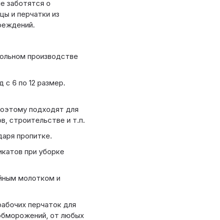
е заботятся о
цы и перчатки из
реждений.
кольном производстве
 с 6 по 12 размер.
поэтому подходят для
, строительстве и т.п.
аря пропитке.
икатов при уборке
йным молотком и
абочих перчаток для
 обморожений, от любых