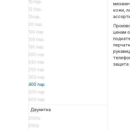
10 пар.
механич
12 пар.
кожи, л
ассорти
12пар.
20 пар.
Произво
100 пар
ценам о
подкате
100 пар.
перчатк
120 пар.
рукавиц
200 пар
телефо
240 пар
защита 
250 пар
300 пар
400 пар
500 пар
600 пар
Двунитка
200гр
210гр