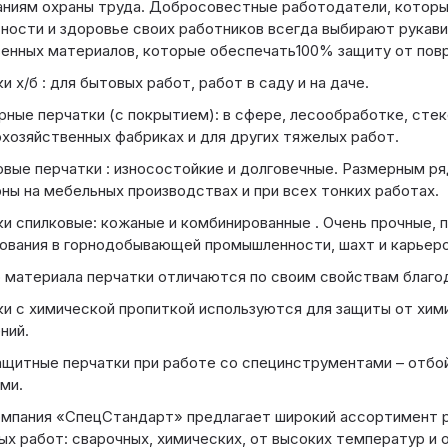
ниям охраны труда. Добросовестные работодатели, которы
ности и здоровье своих работников всегда выбирают рукави
енных материалов, которые обеспечать100% защиту от пов
и х/б : для бытовых работ, работ в саду и на даче.
ные перчатки (с покрытием): в сфере, лесообработке, сте
хозяйственных фабриках и для других тяжелых работ.
вые перчатки : износостойкие и долговечные. Размерным ряд
ны на мебельных производствах и при всех тонких работах.
и спилковые: кожаные и комбинированные . Очень прочные, 
ования в горнодобывающей промышленности, шахт и карьеров
материала перчатки отличаются по своим свойствам благод
и с химической пропиткой используются для защиты от хим
ний.
щитные перчатки при работе со специнструментами – отбо
ми.
мпания «СпецСтандарт» предлагает широкий ассортимент р
ых работ: сварочных, химических, от высоких температур и