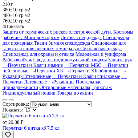
210 г
380±10 гр.м2
480±10 гр.м2
760±10 гр.м2
4
Показать
Защита от термических рисков электрической дуги.
Костюмы
рабочие с Минпромторгом
Летняя спецодежда
Спецодежда
для пожарных
Ткани
Зимняя спецодежда
Спецодежда для
защиты от повышенных температур
Сигнальная одежда
Спецодежда для охраны и отдыха
Медодежда и униформа
Рабочая обувь
Средства индивидуальной защиты
Защита рук
-Перчатки и Краги зимние
-Перчатки МБС
-Перчатки
нейлоновые
-Перчатки ХБ
-Перчатки ХБ обливные
-
Рукавицы Утепленные
-Перчатки и Краги спилковые
-
Перчатки Латексные
-Рукавицы
Постельные
принадлежности
Обтирочные материалы
Трикотаж
Индивидуальный пошив
Товары по акции
Сортировка:
Показать:
от
20.88 ₽
Перчатки 6 нитка хб 7,5 кл.