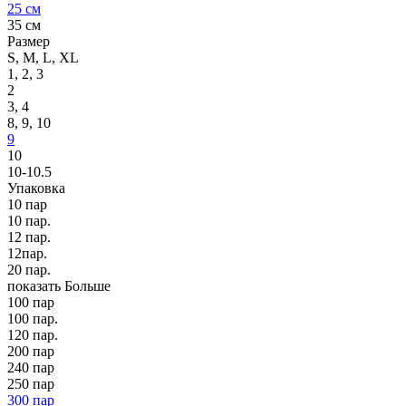
25 см
35 см
Размер
S, M, L, XL
1, 2, 3
2
3, 4
8, 9, 10
9
10
10-10.5
Упаковка
10 пар
10 пар.
12 пар.
12пар.
20 пар.
показать Больше
100 пар
100 пар.
120 пар.
200 пар
240 пар
250 пар
300 пар