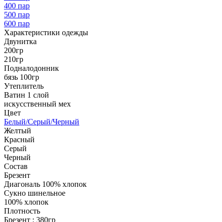
400 пар
500 пар
600 пар
Характеристики одежды
Двунитка
200гр
210гр
Подналодонник
бязь 100гр
Утеплитель
Ватин 1 слой
искусственный мех
Цвет
Белый/Серый/Черный
Желтый
Красный
Серый
Черный
Состав
Брезент
Диагональ 100% хлопок
Сукно шинельное
100% хлопок
Плотность
Брезент : 380гр