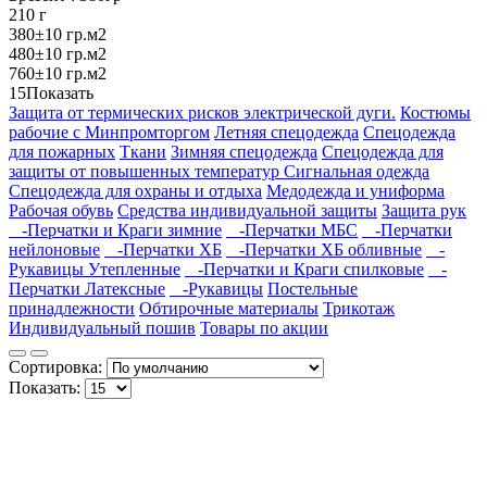
210 г
380±10 гр.м2
480±10 гр.м2
760±10 гр.м2
15
Показать
Защита от термических рисков электрической дуги.
Костюмы
рабочие с Минпромторгом
Летняя спецодежда
Спецодежда
для пожарных
Ткани
Зимняя спецодежда
Спецодежда для
защиты от повышенных температур
Сигнальная одежда
Спецодежда для охраны и отдыха
Медодежда и униформа
Рабочая обувь
Средства индивидуальной защиты
Защита рук
-Перчатки и Краги зимние
-Перчатки МБС
-Перчатки
нейлоновые
-Перчатки ХБ
-Перчатки ХБ обливные
-
Рукавицы Утепленные
-Перчатки и Краги спилковые
-
Перчатки Латексные
-Рукавицы
Постельные
принадлежности
Обтирочные материалы
Трикотаж
Индивидуальный пошив
Товары по акции
Сортировка:
Показать: