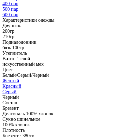
400 пар
500 пар
600 пар
Характеристики одежды
Двунитка
200гр
210гр
Подналодонник
бязь 100гр
Утеплитель
Ватин 1 слой
искусственный мех
Цвет
Белый/Серый/Черный
Желтый
Красный
Серый
Черный
Состав
Брезент
Диагональ 100% хлопок
Сукно шинельное
100% хлопок
Плотность
Брезент : 380гр