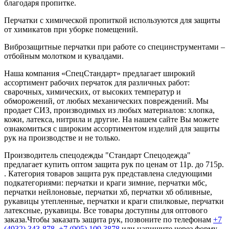
благодаря пропитке.
Перчатки с химической пропиткой используются для защиты
от химикатов при уборке помещений.
Виброзащитные перчатки при работе со специнструментами –
отбойным молотком и кувалдами.
Наша компания «СпецСтандарт» предлагает широкий
ассортимент рабочих перчаток для различных работ:
сварочных, химических, от высоких температур и
обморожений, от любых механических повреждений. Мы
продает СИЗ, производимых из любых материалов: хлопка,
кожи, латекса, нитрила и другие. На нашем сайте Вы можете
ознакомиться с широким ассортиментом изделий для защиты
рук на производстве и не только.
Производитель спецодежды "Стандарт Спецодежда"
предлагает купить оптом защита рук по ценам от 11р. до 715р.
. Категория товаров защита рук представлена следующими
подкатегориями: перчатки и краги зимние, перчатки мбс,
перчатки нейлоновые, перчатки хб, перчатки хб обливные,
рукавицы утепленные, перчатки и краги спилковые, перчатки
латексные, рукавицы. Все товары доступны для оптового
заказа.Чтобы заказать защита рук, позвоните по телефонам
+7
(4932) 343-878
,
+7 (905) 109 3878
или напишите через форму