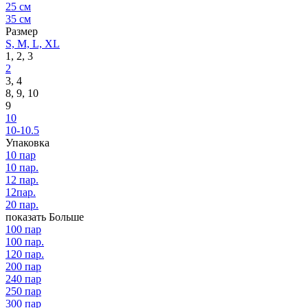
25 см
35 см
Размер
S, M, L, XL
1, 2, 3
2
3, 4
8, 9, 10
9
10
10-10.5
Упаковка
10 пар
10 пар.
12 пар.
12пар.
20 пар.
показать Больше
100 пар
100 пар.
120 пар.
200 пар
240 пар
250 пар
300 пар