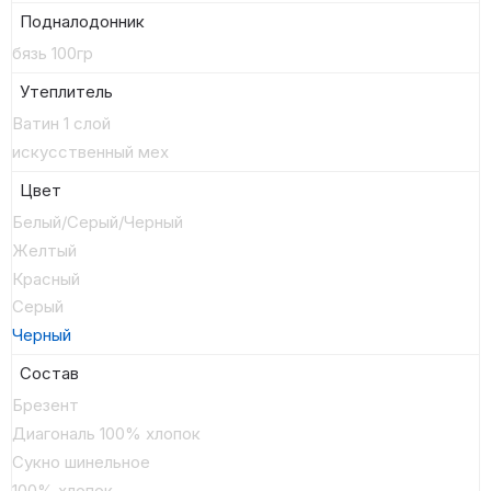
Подналодонник
бязь 100гр
Утеплитель
Ватин 1 слой
искусственный мех
Цвет
Белый/Серый/Черный
Желтый
Красный
Серый
Черный
Состав
Брезент
Диагональ 100% хлопок
Сукно шинельное
100% хлопок