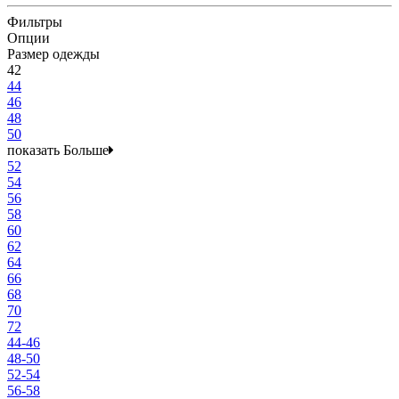
Фильтры
Опции
Размер одежды
42
44
46
48
50
показать Больше
52
54
56
58
60
62
64
66
68
70
72
44-46
48-50
52-54
56-58