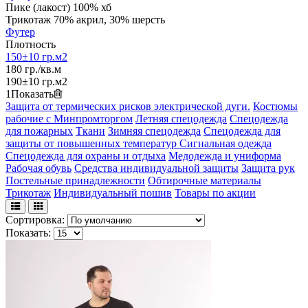
Пике (лакост) 100% хб
Трикотаж 70% акрил, 30% шерсть
Футер
Плотность
150±10 гр.м2
180 гр./кв.м
190±10 гр.м2
1
Показать
Защита от термических рисков электрической дуги.
Костюмы
рабочие с Минпромторгом
Летняя спецодежда
Спецодежда
для пожарных
Ткани
Зимняя спецодежда
Спецодежда для
защиты от повышенных температур
Сигнальная одежда
Спецодежда для охраны и отдыха
Медодежда и униформа
Рабочая обувь
Средства индивидуальной защиты
Защита рук
Постельные принадлежности
Обтирочные материалы
Трикотаж
Индивидуальный пошив
Товары по акции
Сортировка:
Показать: