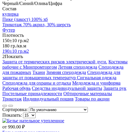
Черный/Синий/Олива/Цифра
Состав
кулирка
Пике (лакост) 100% хб
Трикотаж 70% акрил, 30% шерсть
Футер
Плотность
150±10 гр.м2
180 гр./кв.м
190±10 гр.м2
2
Показать
Защита от термических рисков электрической дуги.
Костюмы
рабочие с Минпромторгом
Летняя спецодежда
Спецодежда
для пожарных
Ткани
Зимняя спецодежда
Спецодежда для
защиты от повышенных температур
Сигнальная одежда
Спецодежда для охраны и отдыха
Медодежда и униформа
Рабочая обувь
Средства индивидуальной защиты
Защита рук
Постельные принадлежности
Обтирочные материалы
Трикотаж
Индивидуальный пошив
Товары по акции
Сортировка:
Показать:
от
990.00 ₽