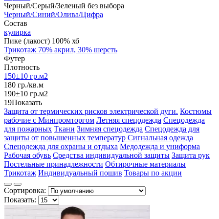
Черный/Серый/Зеленый без выбора
Черный/Синий/Олива/Цифра
Состав
кулирка
Пике (лакост) 100% хб
Трикотаж 70% акрил, 30% шерсть
Футер
Плотность
150±10 гр.м2
180 гр./кв.м
190±10 гр.м2
19
Показать
Защита от термических рисков электрической дуги.
Костюмы
рабочие с Минпромторгом
Летняя спецодежда
Спецодежда
для пожарных
Ткани
Зимняя спецодежда
Спецодежда для
защиты от повышенных температур
Сигнальная одежда
Спецодежда для охраны и отдыха
Медодежда и униформа
Рабочая обувь
Средства индивидуальной защиты
Защита рук
Постельные принадлежности
Обтирочные материалы
Трикотаж
Индивидуальный пошив
Товары по акции
Сортировка:
Показать: