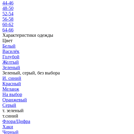
44-46
48-50
52-54
56-58
60-62
64-66
Характеристики одежды
Цвет
Белый
Василёк
Голубой
Желтый
Зеленый
Зеленый, серый, без выбора
И. синий
Красный
Меланж
На выбор
Оранжевый
Серый
т. зеленый
т.синий
Флора/Цифра
Хаки
Черный