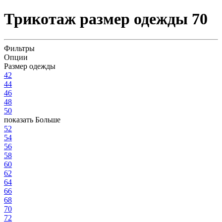
Трикотаж размер одежды 70
Фильтры
Опции
Размер одежды
42
44
46
48
50
показать Больше
52
54
56
58
60
62
64
66
68
70
72