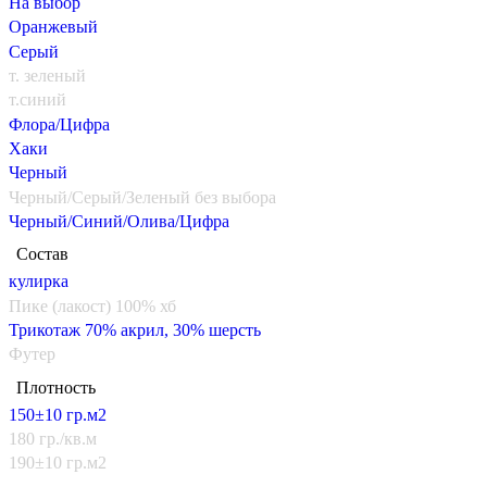
На выбор
Оранжевый
Серый
т. зеленый
т.синий
Флора/Цифра
Хаки
Черный
Черный/Серый/Зеленый без выбора
Черный/Синий/Олива/Цифра
Состав
кулирка
Пике (лакост) 100% хб
Трикотаж 70% акрил, 30% шерсть
Футер
Плотность
150±10 гр.м2
180 гр./кв.м
190±10 гр.м2