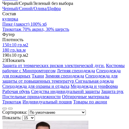
Черный/Серый/Зеленый без выбора
Черный/Синий/Олива/Цифра
Состав
кулирка
Пике (лакост) 100% хб
Трикотаж 70% акрил, 30% шерсть
Футер
Плотность
150±10 гр.м2
180 гр./кв.м
190±10 гр.м2
23
Показать
Защита от термических рисков электрической дуги.
Костюмы
рабочие с Минпромторгом
Летняя спецодежда
Спецодежда
для пожарных
Ткани
Зимняя спецодежда
Спецодежда для
защиты от повышенных температур
Сигнальная одежда
Спецодежда для охраны и отдыха
Медодежда и униформа
Рабочая обувь
Средства индивидуальной защиты
Защита рук
Постельные принадлежности
Обтирочные материалы
Трикотаж
Индивидуальный пошив
Товары по акции
Сортировка:
Показать: