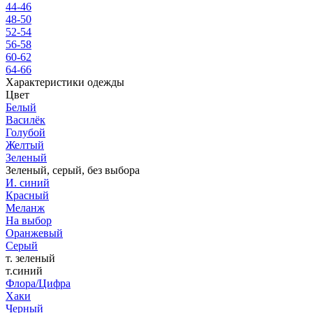
44-46
48-50
52-54
56-58
60-62
64-66
Характеристики одежды
Цвет
Белый
Василёк
Голубой
Желтый
Зеленый
Зеленый, серый, без выбора
И. синий
Красный
Меланж
На выбор
Оранжевый
Серый
т. зеленый
т.синий
Флора/Цифра
Хаки
Черный