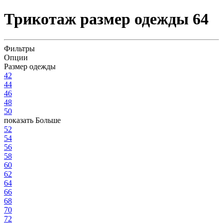
Трикотаж размер одежды 64
Фильтры
Опции
Размер одежды
42
44
46
48
50
показать Больше
52
54
56
58
60
62
64
66
68
70
72