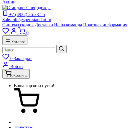
Акции
+7 (4932) 26-33-55
Sale-info@spec-standart.ru
Система скидок
Доставка
Наша команда
Полезная информация
0
Каталог
0
Закладки
Войти
0
Корзина
Ваша корзина пуста!
Трикотаж