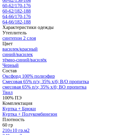
60-62/158-164
60-62/170-176
60-62/182-188
64-66/170-176
64-66/182-188
Характеристики одежды
Утеплитель
синтепон 2 слоя
Цвет
василек/красный
синий/василек
тёмно-синий/василёк
Черный
Состав
Оксфорд 100% полиэфир
Смесовая 65% п/э; 35% х/б; В/О пропитка
смесовая 65% п/э; 35% х/б; ВО пропитка
Твил
100% ПЭ
Комплектация
Куртка + Брюки
Куртка + Полукомбинезон
Плотность
60 гр
210±10 гр.м2