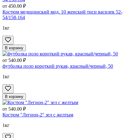
от
450.00 ₽
Костюм медицинский мод. 10 женский тиси василек 52-
54/158-164
1кг
В корзину
от
540.00 ₽
футболка поло короткий рукав, красный/черный, 50
1кг
В корзину
от
540.00 ₽
Костюм "Легион-2" зел с желтым
1кг