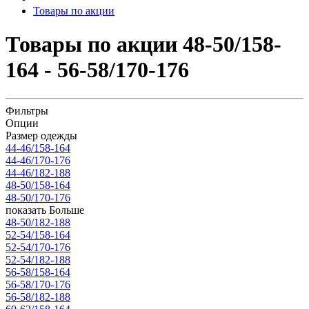
Товары по акции
Товары по акции 48-50/158-
164 - 56-58/170-176
Фильтры
Опции
Размер одежды
44-46/158-164
44-46/170-176
44-46/182-188
48-50/158-164
48-50/170-176
показать Больше
48-50/182-188
52-54/158-164
52-54/170-176
52-54/182-188
56-58/158-164
56-58/170-176
56-58/182-188