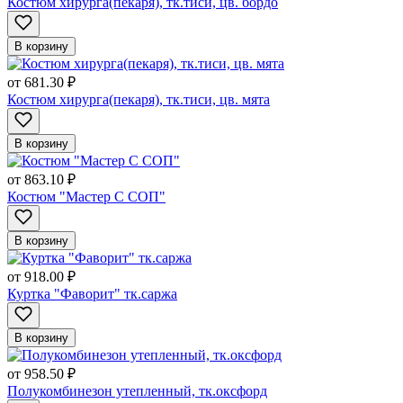
Костюм хирурга(пекаря), тк.тиси, цв. бордо
В корзину
от
681.30 ₽
Костюм хирурга(пекаря), тк.тиси, цв. мята
В корзину
от
863.10 ₽
Костюм "Мастер С СОП"
В корзину
от
918.00 ₽
Куртка "Фаворит" тк.саржа
В корзину
от
958.50 ₽
Полукомбинезон утепленный, тк.оксфорд