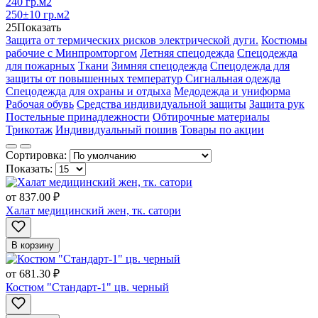
240 гр.м2
250±10 гр.м2
25
Показать
Защита от термических рисков электрической дуги.
Костюмы
рабочие с Минпромторгом
Летняя спецодежда
Спецодежда
для пожарных
Ткани
Зимняя спецодежда
Спецодежда для
защиты от повышенных температур
Сигнальная одежда
Спецодежда для охраны и отдыха
Медодежда и униформа
Рабочая обувь
Средства индивидуальной защиты
Защита рук
Постельные принадлежности
Обтирочные материалы
Трикотаж
Индивидуальный пошив
Товары по акции
Сортировка:
Показать:
от
837.00 ₽
Халат медицинский жен, тк. сатори
В корзину
от
681.30 ₽
Костюм "Стандарт-1" цв. черный