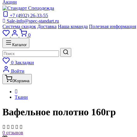
Акции
+7 (4932) 26-33-55
Sale-info@spec-standart.ru
Система скидок
Доставка
Наша команда
Полезная информация
0
Каталог
0
Закладки
Войти
0
Корзина
Ткани
Вафельное полотно 160гр
0 отзывов