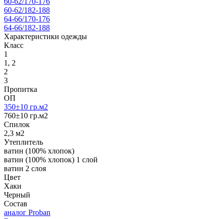
60-62/170-176
60-62/182-188
64-66/170-176
64-66/182-188
Характеристики одежды
Класс
1
1, 2
2
3
Пропитка
ОП
350±10 гр.м2
760±10 гр.м2
Спилoк
2,3 м2
Утеплитель
ватин (100% хлопок)
ватин (100% хлопок) 1 слой
ватин 2 слоя
Цвет
Хаки
Черный
Состав
аналог Proban