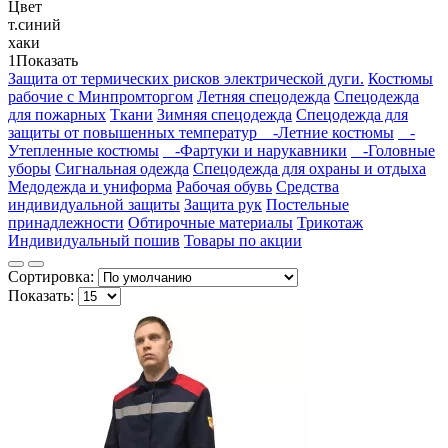
Цвет
т.синий
хаки
1
Показать
Защита от термических рисков электрической дуги.
Костюмы
рабочие с Минпромторгом
Летняя спецодежда
Спецодежда
для пожарных
Ткани
Зимняя спецодежда
Спецодежда для
защиты от повышенных температур
-Летние костюмы
-
Утепленные костюмы
-Фартуки и нарукавники
-Головные
уборы
Сигнальная одежда
Спецодежда для охраны и отдыха
Медодежда и униформа
Рабочая обувь
Средства
индивидуальной защиты
Защита рук
Постельные
принадлежности
Обтирочные материалы
Трикотаж
Индивидуальный пошив
Товары по акции
Сортировка:
Показать: