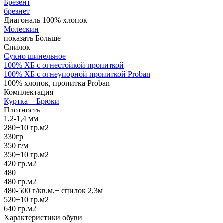
Брезент
брезнет
Диагональ 100% хлопок
Молескин
показать Больше
Спилок
Сукно шинельное
100% ХБ с огнестойкой пропиткой
100% ХБ с огнеупорной пропиткой Proban
100% хлопок, пропитка Proban
Комплектация
Куртка + Брюки
Плотность
1,2-1,4 мм
280±10 гр.м2
330гр
350 г/м
350±10 гр.м2
420 гр.м2
480
480 гр.м2
480-500 г/кв.м,+ спилок 2,3м
520±10 гр.м2
640 гр.м2
Характеристики обуви