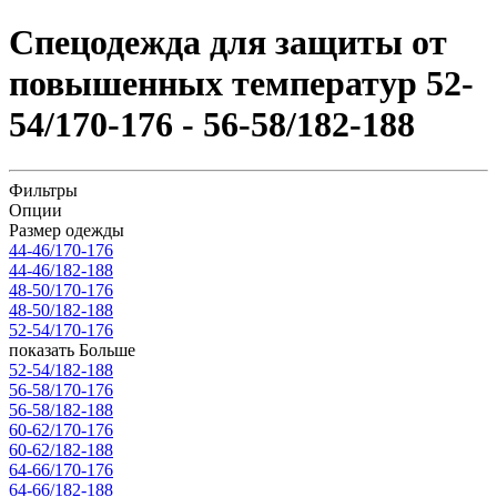
Спецодежда для защиты от
повышенных температур 52-
54/170-176 - 56-58/182-188
Фильтры
Опции
Размер одежды
44-46/170-176
44-46/182-188
48-50/170-176
48-50/182-188
52-54/170-176
показать Больше
52-54/182-188
56-58/170-176
56-58/182-188
60-62/170-176
60-62/182-188
64-66/170-176
64-66/182-188