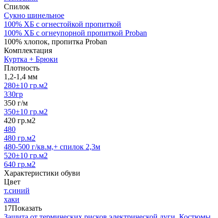
Спилок
Сукно шинельное
100% ХБ с огнестойкой пропиткой
100% ХБ с огнеупорной пропиткой Proban
100% хлопок, пропитка Proban
Комплектация
Куртка + Брюки
Плотность
1,2-1,4 мм
280±10 гр.м2
330гр
350 г/м
350±10 гр.м2
420 гр.м2
480
480 гр.м2
480-500 г/кв.м,+ спилок 2,3м
520±10 гр.м2
640 гр.м2
Характеристики обуви
Цвет
т.синий
хаки
17
Показать
Защита от термических рисков электрической дуги.
Костюмы