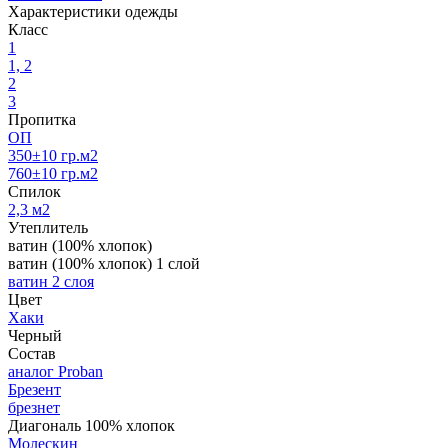
Характеристики одежды
Класс
1
1, 2
2
3
Пропитка
ОП
350±10 гр.м2
760±10 гр.м2
Спилoк
2,3 м2
Утеплитель
ватин (100% хлопок)
ватин (100% хлопок) 1 слой
ватин 2 слоя
Цвет
Хаки
Черный
Состав
аналог Proban
Брезент
брезнет
Диагональ 100% хлопок
Молескин