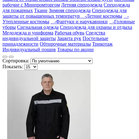
рабочие с Минпромторгом
Летняя спецодежда
Спецодежда
для пожарных
Ткани
Зимняя спецодежда
Спецодежда для
защиты от повышенных температур
-Летние костюмы
-
Утепленные костюмы
-Фартуки и нарукавники
-Головные
уборы
Сигнальная одежда
Спецодежда для охраны и отдыха
Медодежда и униформа
Рабочая обувь
Средства
индивидуальной защиты
Защита рук
Постельные
принадлежности
Обтирочные материалы
Трикотаж
Индивидуальный пошив
Товары по акции
Сортировка:
Показать: