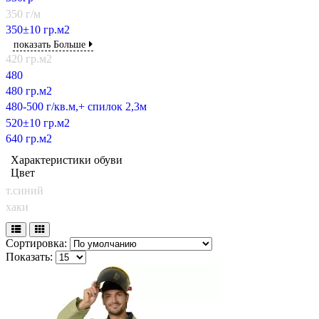
350 г/м
350±10 гр.м2
показать Больше
420 гр.м2
480
480 гр.м2
480-500 г/кв.м,+ спилок 2,3м
520±10 гр.м2
640 гр.м2
Характеристики обуви
Цвет
т.синий
хаки
Сортировка:
Показать: