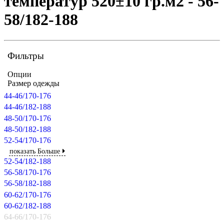
температур 520±10 гр.м2 - 56-
58/182-188
Фильтры
Опции
Размер одежды
44-46/170-176
44-46/182-188
48-50/170-176
48-50/182-188
52-54/170-176
показать Больше
52-54/182-188
56-58/170-176
56-58/182-188
60-62/170-176
60-62/182-188
64-66/170-176