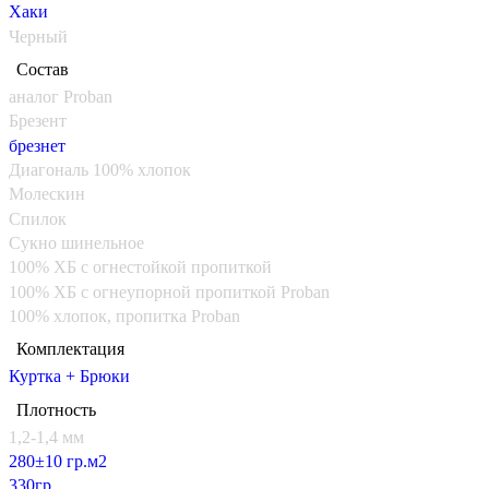
Хаки
Черный
Состав
аналог Proban
Брезент
брезнет
Диагональ 100% хлопок
Молескин
Спилок
Сукно шинельное
100% ХБ с огнестойкой пропиткой
100% ХБ с огнеупорной пропиткой Proban
100% хлопок, пропитка Proban
Комплектация
Куртка + Брюки
Плотность
1,2-1,4 мм
280±10 гр.м2
330гр