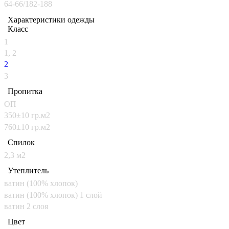
64-66/182-188
Характеристики одежды
Класс
1
1, 2
2
3
Пропитка
ОП
350±10 гр.м2
760±10 гр.м2
Спилoк
2,3 м2
Утеплитель
ватин (100% хлопок)
ватин (100% хлопок) 1 слой
ватин 2 слоя
Цвет