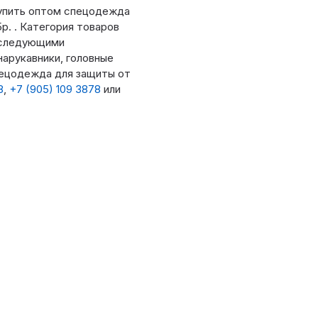
упить оптом спецодежда
р. . Категория товаров
 следующими
арукавники, головные
пецодежда для защиты от
8
,
+7 (905) 109 3878
или