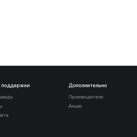
 поддержки
Дополнительно
манда
Производители
ы
Акции
айта