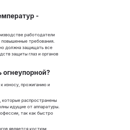
емператур -
роизводстве работодатели
 повышенные требования.
нно должна защищать все
дств защиты глаз и органов
 огнеупорной?
к износу, прожиганию и
, которые распространены
волны идущие от аппаратуры.
офессии, так как быстро
гов является костюм