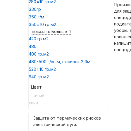
280±10 гр.м2
Произв
330гр
для защ
350 г/м
спецод
подкате
350±10 гр.м2
уборы. 
показать Больше
повышен
420 гр.м2
напишит
480
спецод
480 гр.м2
480-500 г/кв.м,+ спилок 2,3м
520±10 гр.м2
640 гр.м2
Цвет
т.синий
хаки
Защита от термических рисков
электрической дуги.