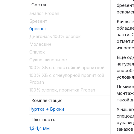
Состав
брезент
рекомен
аналог Proban
Брезент
Качеств
обладае
брезнет
части. 
Диагональ 100% хлопок
отметит
Молескин
износос
Спилок
Еще одн
Сукно шинельное
натурал
100% ХБ с огнестойкой пропиткой
способн
100% ХБ с огнеупорной пропиткой
условия
Proban
Помимо
100% хлопок, пропитка Proban
монтажн
такой д
Комплектация
Куртка + Брюки
У нашег
спецоде
Плотность
рукавиц
1,2-1,4 мм
заказов