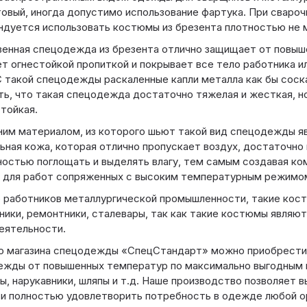
овый, иногда допустимо использование фартука. При свароч
дуется использовать костюмы из брезента плотностью не м
енная спецодежда из брезента отлично защищает от повы
т огнестойкой пропиткой и покрывает все тело работника и
С такой спецодежды раскаленные капли металла как бы сос
ь, что такая спецодежда достаточно тяжелая и жесткая, но
тойкая.
им материалом, из которого шьют такой вид спецодежды яв
ьная кожа, которая отлично пропускает воздух, достаточно 
остью поглощать и выделять влагу, тем самым создавая ко
 для работ сопряженных с высоким температурным режимо
 работников металлургической промышленности, такие кос
ики, ремонтники, сталевары, так как такие костюмы являют
еятельности.
о магазина спецодежды «СпецСтандарт» можно приобрести
жды от повышенных температур по максимально выгодным 
ы, нарукавники, шляпы и т.д. Наше производство позволяет
 и полностью удовлетворить потребность в одежде любой о