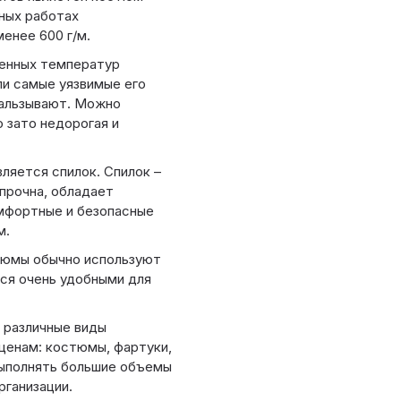
ных работах
енее 600 г/м.
шенных температур
ли самые уязвимые его
кальзывают. Можно
 зато недорогая и
ляется спилок. Спилок –
прочна, обладает
мфортные и безопасные
м.
тюмы обычно используют
ся очень удобными для
 различные виды
ценам: костюмы, фартуки,
 выполнять большие объемы
рганизации.