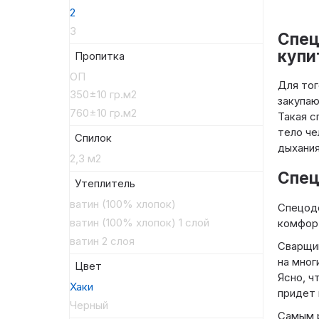
2
3
Спец
купи
Пропитка
ОП
Для тог
350±10 гр.м2
закупаю
760±10 гр.м2
Такая с
тело че
Спилoк
дыхания
2,3 м2
Спец
Утеплитель
ватин (100% хлопок)
Спецоде
ватин (100% хлопок) 1 слой
комфорт
ватин 2 слоя
Сварщик
на мног
Цвет
Ясно, ч
Хаки
придет 
Черный
Самым 