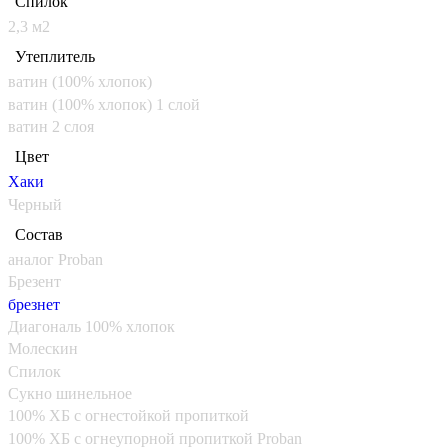
Спилoк
2,3 м2
Утеплитель
ватин (100% хлопок)
ватин (100% хлопок) 1 слой
ватин 2 слоя
Цвет
Хаки
Черный
Состав
аналог Proban
Брезент
брезнет
Диагональ 100% хлопок
Молескин
Спилок
Сукно шинельное
100% ХБ с огнестойкой пропиткой
100% ХБ с огнеупорной пропиткой Proban