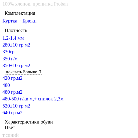
100% хлопок, пропитка Proban
Комплектация
Куртка + Брюки
Плотность
1,2-1,4 мм
280±10 гр.м2
330гр
350 г/м
350±10 гр.м2
показать Больше
420 гр.м2
480
480 гр.м2
480-500 г/кв.м,+ спилок 2,3м
520±10 гр.м2
640 гр.м2
Характеристики обуви
Цвет
т.синий