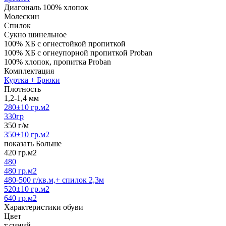
Диагональ 100% хлопок
Молескин
Спилок
Сукно шинельное
100% ХБ с огнестойкой пропиткой
100% ХБ с огнеупорной пропиткой Proban
100% хлопок, пропитка Proban
Комплектация
Куртка + Брюки
Плотность
1,2-1,4 мм
280±10 гр.м2
330гр
350 г/м
350±10 гр.м2
показать Больше
420 гр.м2
480
480 гр.м2
480-500 г/кв.м,+ спилок 2,3м
520±10 гр.м2
640 гр.м2
Характеристики обуви
Цвет
т.синий