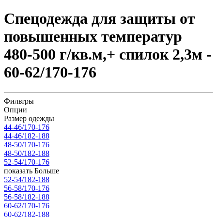
Спецодежда для защиты от
повышенных температур
480-500 г/кв.м,+ спилок 2,3м -
60-62/170-176
Фильтры
Опции
Размер одежды
44-46/170-176
44-46/182-188
48-50/170-176
48-50/182-188
52-54/170-176
показать Больше
52-54/182-188
56-58/170-176
56-58/182-188
60-62/170-176
60-62/182-188