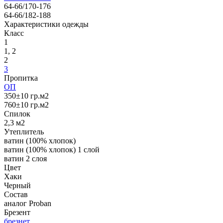
64-66/170-176
64-66/182-188
Характеристики одежды
Класс
1
1, 2
2
3
Пропитка
ОП
350±10 гр.м2
760±10 гр.м2
Спилoк
2,3 м2
Утеплитель
ватин (100% хлопок)
ватин (100% хлопок) 1 слой
ватин 2 слоя
Цвет
Хаки
Черный
Состав
аналог Proban
Брезент
брезнет