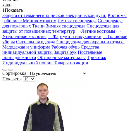
хаки
1
Показать
Защита от термических рисков электрической дуги.
Костюмы
рабочие с Минпромторгом
Летняя спецодежда
Спецодежда
для пожарных
Ткани
Зимняя спецодежда
Спецодежда для
защиты от повышенных температур
-Летние костюмы
-
Утепленные костюмы
-Фартуки и нарукавники
-Головные
уборы
Сигнальная одежда
Спецодежда для охраны и отдыха
Медодежда и униформа
Рабочая обувь
Средства
индивидуальной защиты
Защита рук
Постельные
принадлежности
Обтирочные материалы
Трикотаж
Индивидуальный пошив
Товары по акции
Сортировка:
Показать: