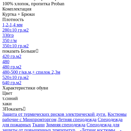
100% хлопок, пропитка Proban
Комплектация
Куртка + Брюки
Плотность
1,2-1,4 мм
280±10 гр.м2
330гр
350 г/м
350±10 гр.м2
показать Больше
420 гр.м2
480
480 гр.м2
480-500 г/кв.м,+ спилок 2,3м
520±10 гр.м2
640 гр.м2
Характеристики обуви
Цвет
т.синий
хаки
3
Показать
Защита от термических рисков электрической дуги.
Костюмы
рабочие с Минпромторгом
Летняя спецодежда
Спецодежда
для пожарных
Ткани
Зимняя спецодежда
Спецодежда для
защиты от повышенных температур
-Летние костюмы
-