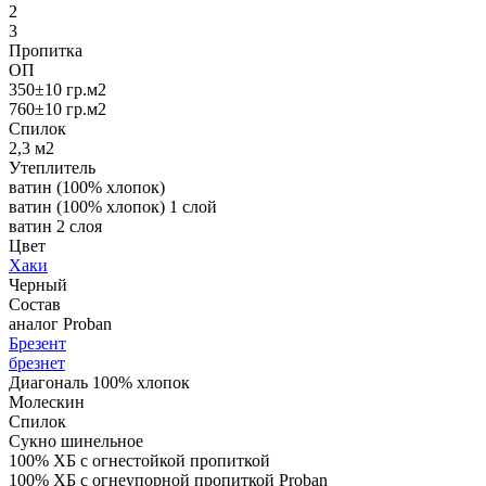
2
3
Пропитка
ОП
350±10 гр.м2
760±10 гр.м2
Спилoк
2,3 м2
Утеплитель
ватин (100% хлопок)
ватин (100% хлопок) 1 слой
ватин 2 слоя
Цвет
Хаки
Черный
Состав
аналог Proban
Брезент
брезнет
Диагональ 100% хлопок
Молескин
Спилок
Сукно шинельное
100% ХБ с огнестойкой пропиткой
100% ХБ с огнеупорной пропиткой Proban