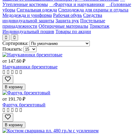
Утепленные костюмы
-Фартуки и нарукавники
-Головные
уборы
Сигнальная одежда
Спецодежда для охраны и отдыха
Медодежда и униформа
Рабочая обувь
Средства
индивидуальной защиты
Защита рук
Постельные
принадлежности
Обтирочные материалы
Трикотаж
Индивидуальный пошив
Товары по акции
Сортировка:
Показать:
от
147.60 ₽
Нарукавники брезентовые
В корзину
от
191.70 ₽
Фартук брезентовый
В корзину