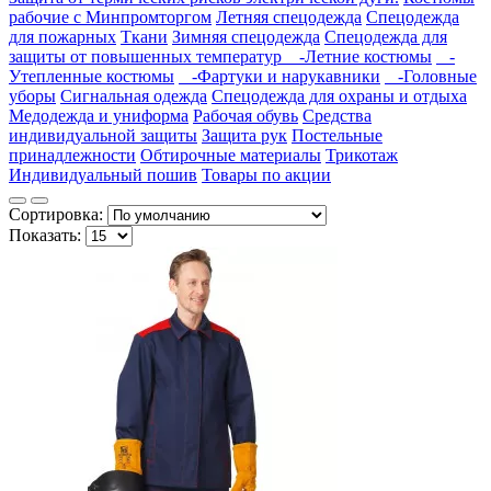
рабочие с Минпромторгом
Летняя спецодежда
Спецодежда
для пожарных
Ткани
Зимняя спецодежда
Спецодежда для
защиты от повышенных температур
-Летние костюмы
-
Утепленные костюмы
-Фартуки и нарукавники
-Головные
уборы
Сигнальная одежда
Спецодежда для охраны и отдыха
Медодежда и униформа
Рабочая обувь
Средства
индивидуальной защиты
Защита рук
Постельные
принадлежности
Обтирочные материалы
Трикотаж
Индивидуальный пошив
Товары по акции
Сортировка:
Показать: