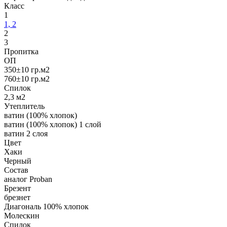
Класс
1
1, 2
2
3
Пропитка
ОП
350±10 гр.м2
760±10 гр.м2
Спилoк
2,3 м2
Утеплитель
ватин (100% хлопок)
ватин (100% хлопок) 1 слой
ватин 2 слоя
Цвет
Хаки
Черный
Состав
аналог Proban
Брезент
брезнет
Диагональ 100% хлопок
Молескин
Спилок