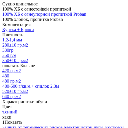
Сукно шинельное
100% ХБ с огнестойкой пропиткой
100% ХБ с огнеупорной пропиткой Proban
100% хлопок, пропитка Proban
Комплектация
Куртка + Брюки
Плотность
1,2-1,4 мм
280±10 гр.м2
330гр
350 г/м
350±10 гр.м2
показать Больше
420 гр.м2
480
480 гр.м2
480-500 г/кв.м,+ спилок 2,3м
520±10 гр.м2
640 гр.м2
Характеристики обуви
Цвет
т.синий
хаки
1
Показать
Защита от термических рисков электрической дуги.
Костюмы