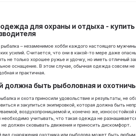
одежда для охраны и отдыха - купить
зводителя
 рыбалка – незаменимое хобби каждого настоящего мужчины
ких усилий. Считается, что они в какой-то мере даже опас
ть не только хорошее ружье и удочку, но иметь отличный з
ьное оснащение. В этом случае, обычная одежда совсем не
добная и практичная.
й должна быть рыболовная и охотнич
ыбалка и охота приносили удовольствие и результаты, не о
виться и закупиться экипировкой, которая должна быть неп
ваемой, воздухопроницаемой и, конечно же, износостойкой
необходимо учитывать, что такая одежда не разнашивается 
не должен сковывать движения и приносить дискомфорт.
 вид снаряжения охотника или рыболова может быть любым.