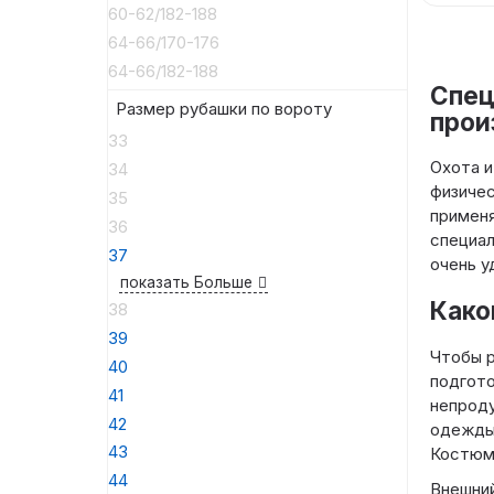
60-62/182-188
64-66/170-176
64-66/182-188
Спец
Размер рубашки по вороту
прои
33
Охота и
34
физичес
35
применя
36
специал
37
очень у
показать Больше
Како
38
39
Чтобы р
40
подгото
41
непроду
42
одежды 
43
Костюм 
44
Внешний