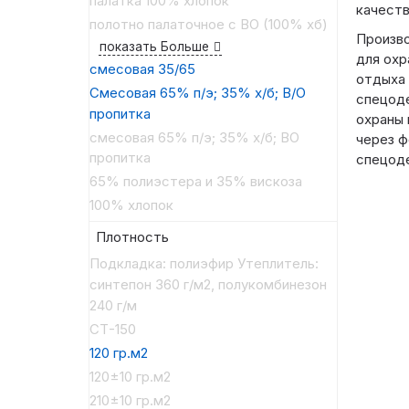
палатка 100% хлопок
качеств
полотно палаточное с ВО (100% хб)
Произв
показать Больше
для охр
смесовая 35/65
отдыха 
Смесовая 65% п/э; 35% х/б; В/О
спецоде
пропитка
охраны 
смесовая 65% п/э; 35% х/б; ВО
через ф
пропитка
спецоде
65% полиэстера и 35% вискоза
100% хлопок
Плотность
Подкладка: полиэфир Утеплитель:
синтепон 360 г/м2, полукомбинезон
240 г/м
СТ-150
120 гр.м2
120±10 гр.м2
210±10 гр.м2