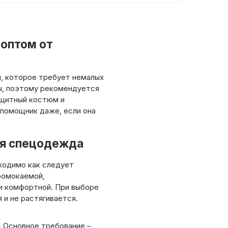
 оптом от
, которое требует немалых
ны, поэтому рекомендуется
ащитный костюм и
 помощник даже, если она
ья спецодежда
бходимо как следует
ромокаемой,
 и комфортной. При выборе
и не растягивается.
 Основное требование –