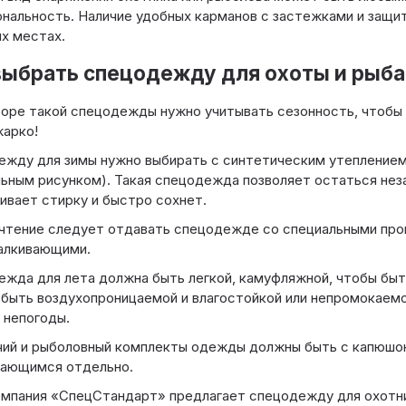
нальность. Наличие удобных карманов с застежками и защи
х местах.
выбрать спецодежду для охоты и рыб
оре такой спецодежды нужно учитывать сезонность, чтобы з
арко!
жду для зимы нужно выбирать с синтетическим утеплением 
ьным рисунком). Такая спецодежда позволяет остаться нез
вает стирку и быстро сохнет.
тение следует отдавать спецодежде со специальными про
алкивающими.
жда для лета должна быть легкой, камуфляжной, чтобы быт
быть воздухопроницаемой и влагостойкой или непромокаемо
 непогоды.
ий и рыболовный комплекты одежды должны быть с капюшон
гающимся отдельно.
мпания «СпецСтандарт» предлагает спецодежду для охотни