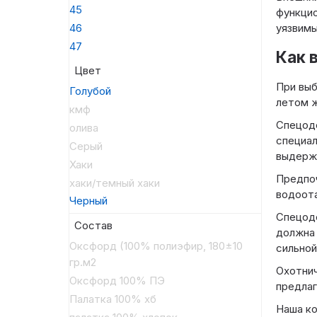
45
функцио
уязвимы
46
47
Как 
Цвет
При выб
Голубой
летом ж
кмф
Спецоде
олива
специал
Серый
выдержи
Хаки
Предпоч
хаки/темный хаки
водоот
Черный
Спецоде
Состав
должна 
Оксфорд (100% полиэфир, 180±10
сильной
гр.м2
Охотнич
Оксфорд 100% ПЭ
предла
Палатка 100% хб
Наша ко