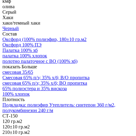
кмф
олива
Серый
Хаки
хаки/темный хаки
Черный
Состав
Оксфорд (100% полиэфир, 180±10 гр.м2
Оксфорд 100% ПЭ
Палатка 100% хб
палатка 100% хлопок
полотно палаточное с ВО (100% хб)
показать Больше
смесовая 35/65
Смесовая 65% п/э; 35% х/б; В/О пропитка
смесовая 65% п/э; 35% х/б; ВО пропитка
65% полиэстера и 35% вискоза
100% хлопок
Плотность
Подкладка: полиэфир Утеплитель: синтепон 360 г/м2,
полукомбинезон 240 г/м
СТ-150
120 гр.м2
120±10 гр.м2
210±10 гр.м2