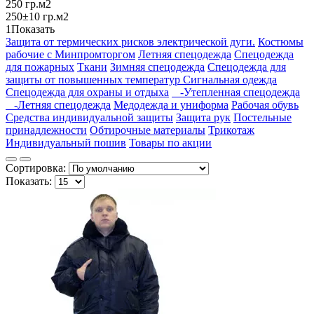
250 гр.м2
250±10 гр.м2
1
Показать
Защита от термических рисков электрической дуги.
Костюмы
рабочие с Минпромторгом
Летняя спецодежда
Спецодежда
для пожарных
Ткани
Зимняя спецодежда
Спецодежда для
защиты от повышенных температур
Сигнальная одежда
Спецодежда для охраны и отдыха
-Утепленная спецодежда
-Летняя спецодежда
Медодежда и униформа
Рабочая обувь
Средства индивидуальной защиты
Защита рук
Постельные
принадлежности
Обтирочные материалы
Трикотаж
Индивидуальный пошив
Товары по акции
Сортировка:
Показать: