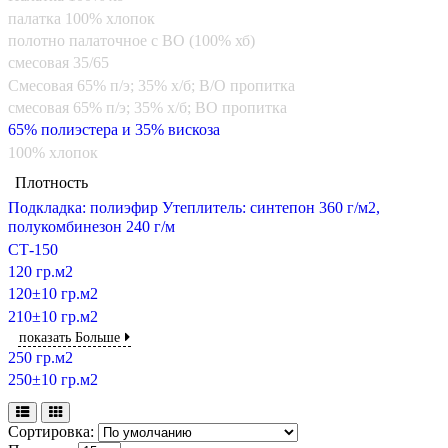
палатка 100% хлопок
полотно палаточное с ВО (100% хб)
смесовая 35/65
Смесовая 65% п/э; 35% х/б; В/О пропитка
смесовая 65% п/э; 35% х/б; ВО пропитка
65% полиэстера и 35% вискоза
100% хлопок
Плотность
Подкладка: полиэфир Утеплитель: синтепон 360 г/м2,
полукомбинезон 240 г/м
СТ-150
120 гр.м2
120±10 гр.м2
210±10 гр.м2
показать Больше
250 гр.м2
250±10 гр.м2
Сортировка: