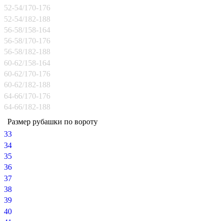
52-54/170-176
52-54/182-188
56-58/158-164
56-58/170-176
56-58/182-188
60-62/158-164
60-62/170-176
60-62/182-188
64-66/170-176
64-66/182-188
Размер рубашки по вороту
33
34
35
36
37
38
39
40