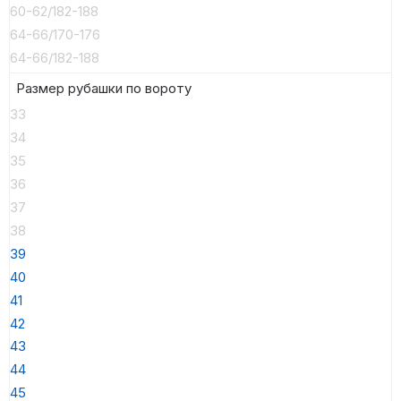
60-62/182-188
64-66/170-176
64-66/182-188
Размер рубашки по вороту
33
34
35
36
37
38
39
40
41
42
43
44
45