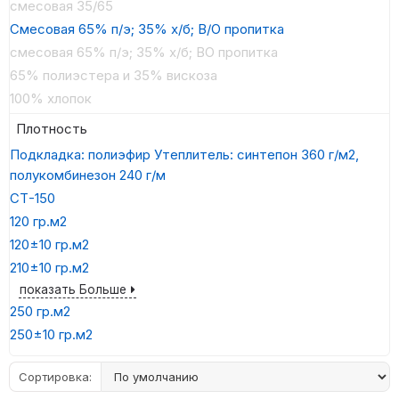
смесовая 35/65
Смесовая 65% п/э; 35% х/б; В/О пропитка
смесовая 65% п/э; 35% х/б; ВО пропитка
65% полиэстера и 35% вискоза
100% хлопок
Плотность
Подкладка: полиэфир Утеплитель: синтепон 360 г/м2,
полукомбинезон 240 г/м
СТ-150
120 гр.м2
120±10 гр.м2
210±10 гр.м2
показать Больше
250 гр.м2
250±10 гр.м2
Сортировка: